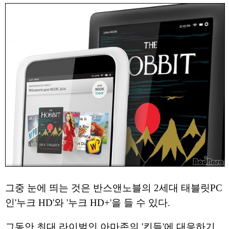
그중 눈에 띄는 것은 반스앤노블의 2세대 태블릿PC
인'누크 HD'와 '누크 HD+'을 들 수 있다.
그동안 최대 라이벌인 아마존의 '킨들'에 대응하기