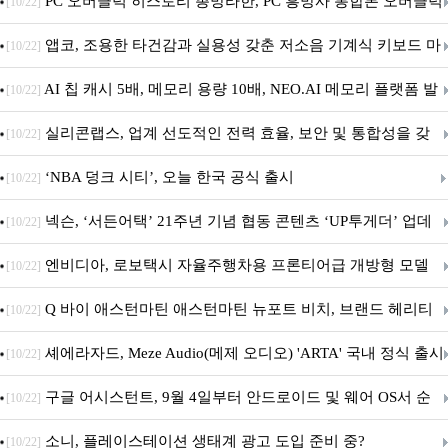
데이트!
PC 오버클럭 히스토리 총망라한, PC 흥망사 통합본 오버클럭
[10/22]
특집(1-4편)
앱코, 조용한 타건감과 실용성 갖춘 저소음 기계식 키보드 마
[10/22]
우스 세트 'KM580' 출시
AI 칩 캐시 5배, 메모리 용량 10배, NEO.AI 메모리 플랫폼 발
[10/22]
표
실리콘랩스, 업계 선도적인 전력 효율, 보안 및 통합성을 갖
[10/22]
춘 초저전력 블루투스 LE SoC ‘BG2B’ 공개
‘NBA 덩크 시티’, 오늘 한국 공식 출시
[10/22]
넥슨, ‘서든어택’ 21주년 기념 협동 콘텐츠 ‘UP투게더’ 업데
[10/22]
이트
엔비디아, 로보택시 자율주행차용 프론티어급 개방형 모델
[10/22]
‘알파마요 2 슈퍼’ 상업적 이용 가능
Q 바이 애스턴마틴 애스턴마틴 뉴포트 비치, 브랜드 헤리티
[10/22]
지 담은 ‘헤리티지 에디션 컬렉션’ 공개
셰에라자드, Meze Audio(메제 오디오) 'ARTA' 국내 정식 출시
[10/22]
구글 어시스턴트, 9월 4일부터 안드로이드 및 웨어 OS서 순
[10/22]
차 서비스 종료
소니, 플레이스테이션 생태계 광고 도입 준비 중?
[10/22]