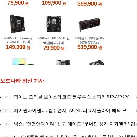
보드나라 최신 기사
피아노 모티브 보이스레코드 블루투스 스피커 'HR-VR220'
[10/22]
출시
에이원아이엔티, 컴퓨존서 'AONE 파워서플라이 혜택 모
[10/22]
음.ZIP' 이벤트 진행
넥슨, ‘던전앤파이터’ 신규 레이드 ‘무너진 성자 미카엘라’ 업
[10/22]