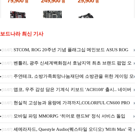
보드나라 최신 기사
STCOM, ROG 20주년 기념 플래그십 메인보드 ASUS ROG
[11/07]
Crosshair X870E EDITION 20 국내 출시 예정
벤틀리, 광주 신세계백화점서 호남지역 최초 브랜드 팝업 오
[11/07]
픈
주연테크, 소방가족희망나눔재단에 소방관을 위한 게이밍 모
[11/07]
니터·스마트 펫 침대 기부
앱코, 우주 감성 담은 기계식 키보드 'ACH108' 출시.. 네이버
[11/07]
브랜드데이 기획전 진행
현실적 고성능과 용량에 가격까지,COLORFUL CN600 PRO
[11/07]
M.2 NVMe 디앤디컴 1TB
모바일 파밍 MMORPG ‘히어로 랜드M’ 정식 서비스 돌입
[11/07]
셰에라자드, Questyle Audio(퀘스타일 오디오) 'M18i Max' 국
[11/07]