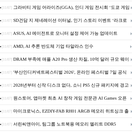
내 정식 출시
그라비티 게임 어라이즈(GGA), 인디 게임 전시회 ‘도쿄 게임
[11/07]
던전 13’ 참가!
SD건담 지 제네레이션 이터널, 인기 스토리 이벤트 ‘라크로
[11/07]
아의 용사’ 재개최 및 풍성한 기념 이벤트 실시!
ASUS, AI 에이전트로 모니터 설정 제어 가능 업데이트
[11/07]
AMD, AI 추론 반도체 기업 타알라스 인수
[11/07]
DRAM 부족에 애플 A20 Pro 생산 차질, 10억 달러 규모 웨이
[11/07]
퍼 대기
'부산인디커넥트페스티벌 2026', 온라인 페스티벌 7일 공식
[11/07]
개막... 22일간 진행
2028년부터 신작 디스크 없다, 소니 PS5 신규 패키지에 경고
[11/07]
문 추가
원스토어, 앱마켓 최초 AI 창작 게임 전문관 AI Games 오픈
[11/07]
마이크로닉스, EZDIY-FAB RH01 ARGB 메모리 히트싱크 출
[11/07]
시
서린씨앤아이, 팀그룹 노트북용 메모리 엘리트 DDR5
[11/07]