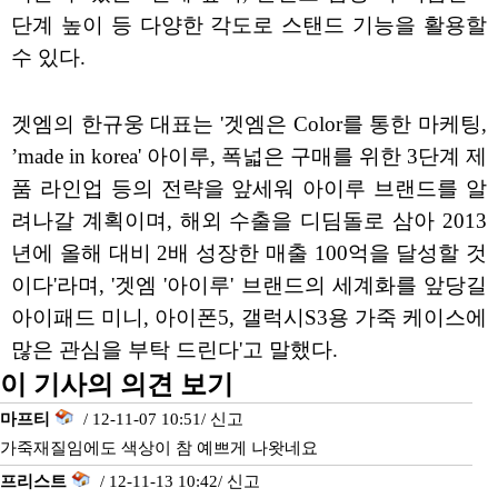
단계 높이 등 다양한 각도로 스탠드 기능을 활용할
수 있다.
겟엠의 한규웅 대표는 '겟엠은 Color를 통한 마케팅,
’made in korea' 아이루, 폭넓은 구매를 위한 3단계 제
품 라인업 등의 전략을 앞세워 아이루 브랜드를 알
려나갈 계획이며, 해외 수출을 디딤돌로 삼아 2013
년에 올해 대비 2배 성장한 매출 100억을 달성할 것
이다'라며, '겟엠 '아이루' 브랜드의 세계화를 앞당길
아이패드 미니, 아이폰5, 갤럭시S3용 가죽 케이스에
많은 관심을 부탁 드린다'고 말했다.
이 기사의 의견 보기
마프티
/ 12-11-07 10:51/
신고
가죽재질임에도 색상이 참 예쁘게 나왓네요
프리스트
/ 12-11-13 10:42/
신고