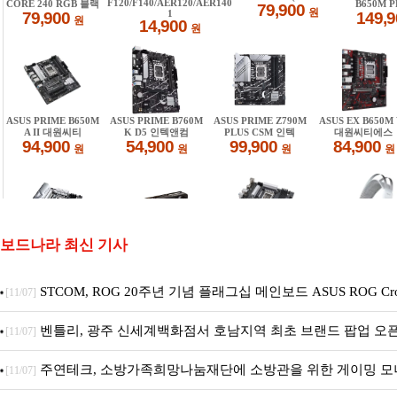
보드나라 최신 기사
STCOM, ROG 20주년 기념 플래그십 메인보드 ASUS ROG Cros
[11/07]
X870E EDITION 20 국내 출시 예정
벤틀리, 광주 신세계백화점서 호남지역 최초 브랜드 팝업 오
[11/07]
주연테크, 소방가족희망나눔재단에 소방관을 위한 게이밍 모
[11/07]