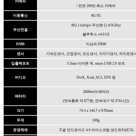
카메라
/ 전면 200만 화소 카메라
이동통신
4G/3G
802.11a/b/g/n 무선랜 (2.4/5GHz)
무선연결
블루투스 v4.0 LE
DMB
지상파 DMB
센서
가속도센서, 근접센서, 조도센서, 지자기센서, 자이로센서,
입출력포트
3.5mm 이어폰 잭, micro USB 2.0 포트
비디오
DviX, Xvid, AC3, DTS 등
2600mAh 배터리
배터리
(연속통화 약 877분, 연속대기 약 374시간)
크기
74.3 x 144.7 x 9.95mm
무게
169g
운영체제
구글 안드로이드 4.0 아이스크림 샌드위치(ICS)