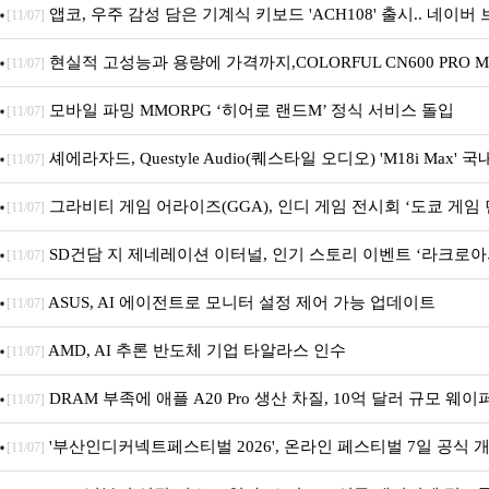
트 펫 침대 기부
앱코, 우주 감성 담은 기계식 키보드 'ACH108' 출시.. 네이
[11/07]
기획전 진행
현실적 고성능과 용량에 가격까지,COLORFUL CN600 PRO M.
[11/07]
디앤디컴 1TB
모바일 파밍 MMORPG ‘히어로 랜드M’ 정식 서비스 돌입
[11/07]
셰에라자드, Questyle Audio(퀘스타일 오디오) 'M18i Max' 
[11/07]
시
그라비티 게임 어라이즈(GGA), 인디 게임 전시회 ‘도쿄 게임 던
[11/07]
참가!
SD건담 지 제네레이션 이터널, 인기 스토리 이벤트 ‘라크로아
[11/07]
재개최 및 풍성한 기념 이벤트 실시!
ASUS, AI 에이전트로 모니터 설정 제어 가능 업데이트
[11/07]
AMD, AI 추론 반도체 기업 타알라스 인수
[11/07]
DRAM 부족에 애플 A20 Pro 생산 차질, 10억 달러 규모 웨이
[11/07]
'부산인디커넥트페스티벌 2026', 온라인 페스티벌 7일 공식 개막.
[11/07]