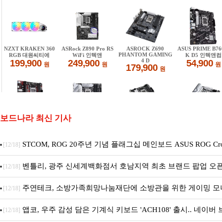
보드나라 최신 기사
STCOM, ROG 20주년 기념 플래그십 메인보드 ASUS ROG Cros
[12/18]
X870E EDITION 20 국내 출시 예정
벤틀리, 광주 신세계백화점서 호남지역 최초 브랜드 팝업 오
[12/18]
주연테크, 소방가족희망나눔재단에 소방관을 위한 게이밍 모
[12/18]
트 펫 침대 기부
앱코, 우주 감성 담은 기계식 키보드 'ACH108' 출시.. 네이
[12/18]