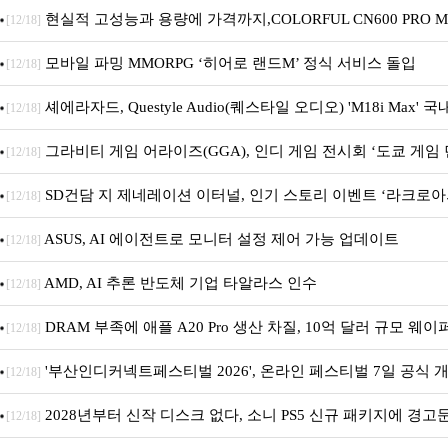
기획전 진행
현실적 고성능과 용량에 가격까지,COLORFUL CN600 PRO M.
[12/18]
디앤디컴 1TB
모바일 파밍 MMORPG ‘히어로 랜드M’ 정식 서비스 돌입
[12/18]
셰에라자드, Questyle Audio(퀘스타일 오디오) 'M18i Max' 
[12/18]
시
그라비티 게임 어라이즈(GGA), 인디 게임 전시회 ‘도쿄 게임 던
[12/18]
참가!
SD건담 지 제네레이션 이터널, 인기 스토리 이벤트 ‘라크로아
[12/18]
재개최 및 풍성한 기념 이벤트 실시!
ASUS, AI 에이전트로 모니터 설정 제어 가능 업데이트
[12/18]
AMD, AI 추론 반도체 기업 타알라스 인수
[12/18]
DRAM 부족에 애플 A20 Pro 생산 차질, 10억 달러 규모 웨이
[12/18]
'부산인디커넥트페스티벌 2026', 온라인 페스티벌 7일 공식 개막.
[12/18]
간 진행
2028년부터 신작 디스크 없다, 소니 PS5 신규 패키지에 경고
[12/18]