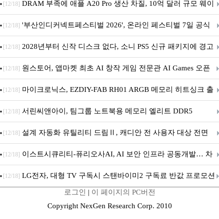
DRAM 부족에 애플 A20 Pro 생산 차질, 10억 달러 규모 웨이
[12/18]
퍼 대기
'부산인디커넥트페스티벌 2026', 온라인 페스티벌 7일 공식
[12/18]
개막... 22일간 진행
2028년부터 신작 디스크 없다, 소니 PS5 신규 패키지에 경고
[12/18]
문 추가
원스토어, 앱마켓 최초 AI 창작 게임 전문관 AI Games 오픈
[12/18]
마이크로닉스, EZDIY-FAB RH01 ARGB 메모리 히트싱크 출
[12/18]
시
서린씨앤아이, 팀그룹 노트북용 메모리 엘리트 DDR5
[12/18]
5600MHz 16GB 출시
설계 자동화 유틸리티 드림Ⅱ, 캐디안 전 사용자 대상 전면
[12/18]
무상 배포
이스트시큐리티-퓨리오사AI, AI 보안 인프라 공동개발… 차
[12/18]
세대 AI 보안 플랫폼 구축
LG전자, 대형 TV 구독시 스탠바이미2 구독료 반값 프로모션
[12/18]
로그인
|
이 페이지의 PC버전
Copyright NexGen Research Corp. 2010