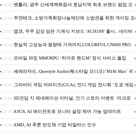
Crosshair X870E EDITION 20 국내 출시 예정
벤틀리, 광주 신세계백화점서 호남지역 최초 브랜드 팝업 오
[12/18]
픈
주연테크, 소방가족희망나눔재단에 소방관을 위한 게이밍 모
[12/18]
니터·스마트 펫 침대 기부
앱코, 우주 감성 담은 기계식 키보드 'ACH108' 출시.. 네이버
[12/18]
브랜드데이 기획전 진행
현실적 고성능과 용량에 가격까지,COLORFUL CN600 PRO
[12/18]
M.2 NVMe 디앤디컴 1TB
모바일 파밍 MMORPG ‘히어로 랜드M’ 정식 서비스 돌입
[12/18]
셰에라자드, Questyle Audio(퀘스타일 오디오) 'M18i Max' 국
[12/18]
내 정식 출시
그라비티 게임 어라이즈(GGA), 인디 게임 전시회 ‘도쿄 게임
[12/18]
던전 13’ 참가!
SD건담 지 제네레이션 이터널, 인기 스토리 이벤트 ‘라크로
[12/18]
아의 용사’ 재개최 및 풍성한 기념 이벤트 실시!
ASUS, AI 에이전트로 모니터 설정 제어 가능 업데이트
[12/18]
AMD, AI 추론 반도체 기업 타알라스 인수
[12/18]