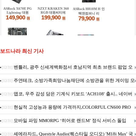
보드나라 최신 기사
벤틀리, 광주 신세계백화점서 호남지역 최초 브랜드 팝업 오
[12/31]
픈
주연테크, 소방가족희망나눔재단에 소방관을 위한 게이밍 모
[12/31]
니터·스마트 펫 침대 기부
앱코, 우주 감성 담은 기계식 키보드 'ACH108' 출시.. 네이버
[12/31]
브랜드데이 기획전 진행
현실적 고성능과 용량에 가격까지,COLORFUL CN600 PRO
[12/31]
M.2 NVMe 디앤디컴 1TB
모바일 파밍 MMORPG ‘히어로 랜드M’ 정식 서비스 돌입
[12/31]
셰에라자드, Questyle Audio(퀘스타일 오디오) 'M18i Max' 국
[12/31]