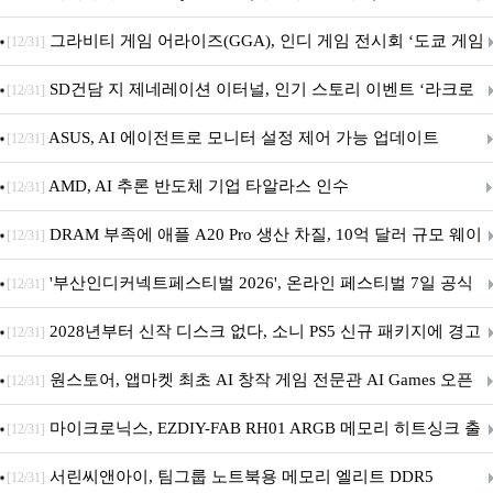
내 정식 출시
그라비티 게임 어라이즈(GGA), 인디 게임 전시회 ‘도쿄 게임
[12/31]
던전 13’ 참가!
SD건담 지 제네레이션 이터널, 인기 스토리 이벤트 ‘라크로
[12/31]
아의 용사’ 재개최 및 풍성한 기념 이벤트 실시!
ASUS, AI 에이전트로 모니터 설정 제어 가능 업데이트
[12/31]
AMD, AI 추론 반도체 기업 타알라스 인수
[12/31]
DRAM 부족에 애플 A20 Pro 생산 차질, 10억 달러 규모 웨이
[12/31]
퍼 대기
'부산인디커넥트페스티벌 2026', 온라인 페스티벌 7일 공식
[12/31]
개막... 22일간 진행
2028년부터 신작 디스크 없다, 소니 PS5 신규 패키지에 경고
[12/31]
문 추가
원스토어, 앱마켓 최초 AI 창작 게임 전문관 AI Games 오픈
[12/31]
마이크로닉스, EZDIY-FAB RH01 ARGB 메모리 히트싱크 출
[12/31]
시
서린씨앤아이, 팀그룹 노트북용 메모리 엘리트 DDR5
[12/31]