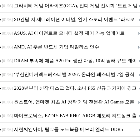
내 정식 출시
그라비티 게임 어라이즈(GGA), 인디 게임 전시회 ‘도쿄 게임
[01/03]
던전 13’ 참가!
SD건담 지 제네레이션 이터널, 인기 스토리 이벤트 ‘라크로
[01/03]
아의 용사’ 재개최 및 풍성한 기념 이벤트 실시!
ASUS, AI 에이전트로 모니터 설정 제어 가능 업데이트
[01/03]
AMD, AI 추론 반도체 기업 타알라스 인수
[01/03]
DRAM 부족에 애플 A20 Pro 생산 차질, 10억 달러 규모 웨이
[01/03]
퍼 대기
'부산인디커넥트페스티벌 2026', 온라인 페스티벌 7일 공식
[01/03]
개막... 22일간 진행
2028년부터 신작 디스크 없다, 소니 PS5 신규 패키지에 경고
[01/03]
문 추가
원스토어, 앱마켓 최초 AI 창작 게임 전문관 AI Games 오픈
[01/03]
마이크로닉스, EZDIY-FAB RH01 ARGB 메모리 히트싱크 출
[01/03]
시
서린씨앤아이, 팀그룹 노트북용 메모리 엘리트 DDR5
[01/03]