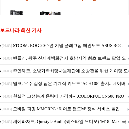
보드나라 최신 기사
STCOM, ROG 20주년 기념 플래그십 메인보드 ASUS ROG
[01/03]
Crosshair X870E EDITION 20 국내 출시 예정
벤틀리, 광주 신세계백화점서 호남지역 최초 브랜드 팝업 오
[01/03]
픈
주연테크, 소방가족희망나눔재단에 소방관을 위한 게이밍 모
[01/03]
니터·스마트 펫 침대 기부
앱코, 우주 감성 담은 기계식 키보드 'ACH108' 출시.. 네이버
[01/03]
브랜드데이 기획전 진행
현실적 고성능과 용량에 가격까지,COLORFUL CN600 PRO
[01/03]
M.2 NVMe 디앤디컴 1TB
모바일 파밍 MMORPG ‘히어로 랜드M’ 정식 서비스 돌입
[01/03]
셰에라자드, Questyle Audio(퀘스타일 오디오) 'M18i Max' 국
[01/03]