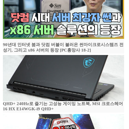
90년대 인터넷 붐과 닷컴 버블이 불러온 썬마이크로시스템즈 전
성기, 그리고 x86 서버의 등장 [PC흥망사 18-2]
QHD+ 240Hz로 즐기는 고성능 게이밍 노트북, MSI 크로스헤어
16 HX E14WGK-i9 QHD+