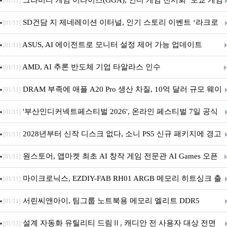
그라비티 게임 어라이즈(GGA), 인디 게임 전시회 ‘도쿄 게임
[01/11]
던전 13’ 참가!
SD건담 지 제네레이션 이터널, 인기 스토리 이벤트 ‘라크로
[01/11]
아의 용사’ 재개최 및 풍성한 기념 이벤트 실시!
ASUS, AI 에이전트로 모니터 설정 제어 가능 업데이트
[01/11]
AMD, AI 추론 반도체 기업 타알라스 인수
[01/11]
DRAM 부족에 애플 A20 Pro 생산 차질, 10억 달러 규모 웨이
[01/11]
퍼 대기
'부산인디커넥트페스티벌 2026', 온라인 페스티벌 7일 공식
[01/11]
개막... 22일간 진행
2028년부터 신작 디스크 없다, 소니 PS5 신규 패키지에 경고
[01/11]
문 추가
원스토어, 앱마켓 최초 AI 창작 게임 전문관 AI Games 오픈
[01/11]
마이크로닉스, EZDIY-FAB RH01 ARGB 메모리 히트싱크 출
[01/11]
시
서린씨앤아이, 팀그룹 노트북용 메모리 엘리트 DDR5
[01/11]
5600MHz 16GB 출시
설계 자동화 유틸리티 드림Ⅱ, 캐디안 전 사용자 대상 전면
[01/11]