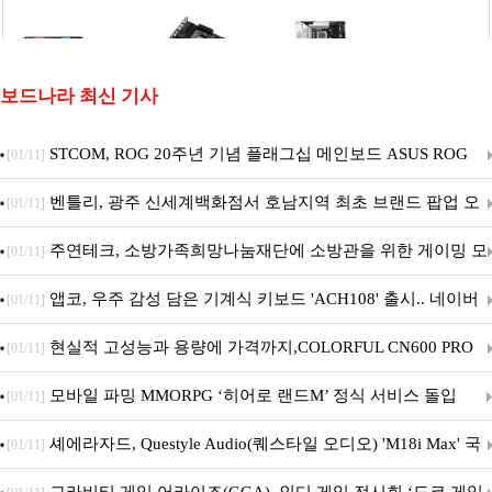
보드나라 최신 기사
STCOM, ROG 20주년 기념 플래그십 메인보드 ASUS ROG
[01/11]
Crosshair X870E EDITION 20 국내 출시 예정
벤틀리, 광주 신세계백화점서 호남지역 최초 브랜드 팝업 오
[01/11]
픈
주연테크, 소방가족희망나눔재단에 소방관을 위한 게이밍 모
[01/11]
니터·스마트 펫 침대 기부
앱코, 우주 감성 담은 기계식 키보드 'ACH108' 출시.. 네이버
[01/11]
브랜드데이 기획전 진행
현실적 고성능과 용량에 가격까지,COLORFUL CN600 PRO
[01/11]
M.2 NVMe 디앤디컴 1TB
모바일 파밍 MMORPG ‘히어로 랜드M’ 정식 서비스 돌입
[01/11]
셰에라자드, Questyle Audio(퀘스타일 오디오) 'M18i Max' 국
[01/11]
내 정식 출시