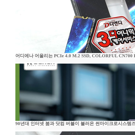
어디에나 어울리는 PCIe 4.0 M.2 SSD, COLORFUL CN700
90년대 인터넷 붐과 닷컴 버블이 불러온 썬마이크로시스템즈 전성