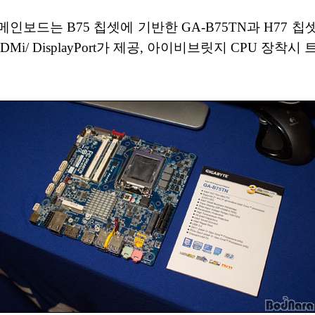
메인보드는 B75 칩셋에 기반한 GA-B75TN과 H77 칩
i/ DisplayPort가 제공, 아이비브릿지 CPU 장착