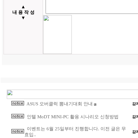
▲
내 용 작 성
▼
ASUS 오버클럭 뽐내기대회 안내
감
[2]
인텔 MoDT MINI-PC 활용 시나리오 신청방법
감
이벤트는 6월 25일부터 진행합니다. 이전 글은 무
감
효입..