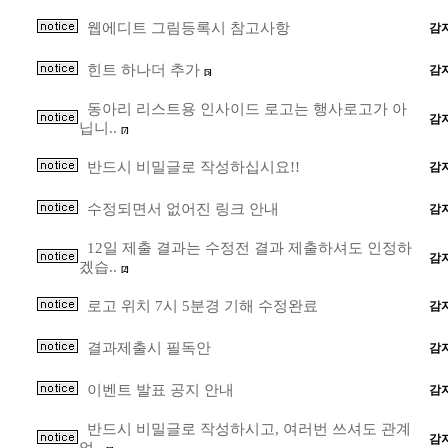
웹에디트 그림등록시 참고사항
감
힌트 하나더 추가
감
[5]
동아리 리스트용 인사이드 로고는 행사로고가 아
감
닙니..
[7]
반드시 비밀글로 작성하십시요!!
감
수정되면서 없어진 링크 안내
감
12일 제출 결과는 수정전 결과 제출하셔도 인정하
감
겠습..
[2]
로고 위치 7시 5분경 기해 수정완료
감
결과제출시 필독안
감
이벤트 발표 공지 안내
감
반드시 비밀글로 작성하시고, 여러번 쓰셔도 관계
감