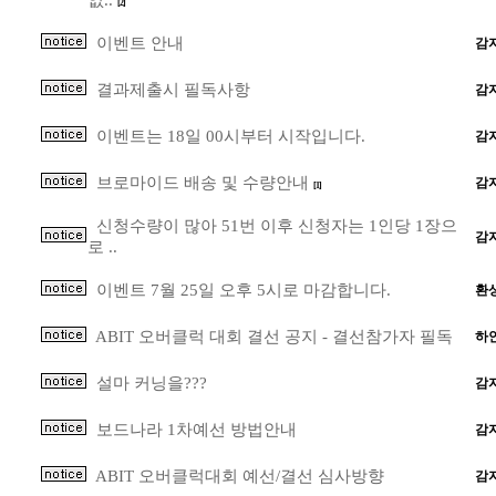
없..
[2]
이벤트 안내
감
결과제출시 필독사항
감
이벤트는 18일 00시부터 시작입니다.
감
브로마이드 배송 및 수량안내
감
[1]
신청수량이 많아 51번 이후 신청자는 1인당 1장으
감
로 ..
이벤트 7월 25일 오후 5시로 마감합니다.
환
ABIT 오버클럭 대회 결선 공지 - 결선참가자 필독
하
설마 커닝을???
감
보드나라 1차예선 방법안내
감
ABIT 오버클럭대회 예선/결선 심사방향
감