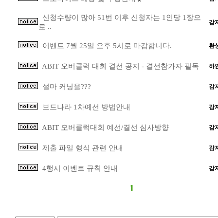
신청수량이 많아 51번 이후 신청자는 1인당 1장으
감
로 ..
이벤트 7월 25일 오후 5시로 마감합니다.
환
ABIT 오버클럭 대회 결선 공지 - 결선참가자 필독
하
설마 커닝을???
감
보드나라 1차예선 방법안내
감
ABIT 오버클럭대회 예선/결선 심사방향
감
제출 파일 형식 관련 안내
감
4행시 이벤트 규칙 안내
감
1