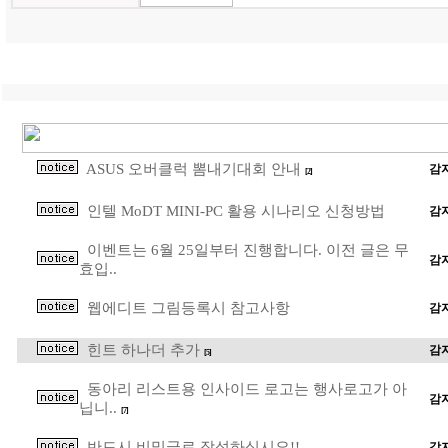
ASUS 오버클럭 뽐내기대회 안내
감
[2]
인텔 MoDT MINI-PC 활용 시나리오 신청방법
감
이벤트는 6월 25일부터 진행합니다. 이전 글은 무
감
효입..
웹에디트 그림등록시 참고사항
감
힌트 하나더 추가
감
[5]
동아리 리스트용 인사이드 로고는 행사로고가 아
감
닙니..
[7]
반드시 비밀글로 작성하십시요!!
감