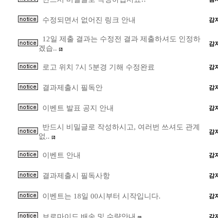
수정되면서 없어진 링크 안내
감
12일 제출 결과는 수정전 결과 제출하셔도 인정하
감
겠습..
[2]
로고 위치 7시 5분경 기해 수정완료
감
결과제출시 필독안
감
이벤트 발표 공지 안내
감
반드시 비밀글로 작성하시고, 여러번 쓰셔도 관계
감
없..
[2]
이벤트 안내
감
결과제출시 필독사항
감
이벤트는 18일 00시부터 시작입니다.
감
브로마이드 배송 및 수량안내
감
[1]