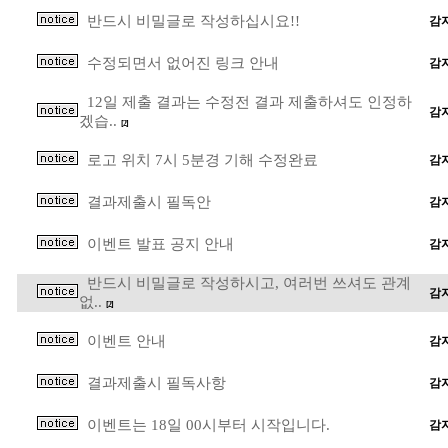
반드시 비밀글로 작성하십시요!!
감
수정되면서 없어진 링크 안내
감
12일 제출 결과는 수정전 결과 제출하셔도 인정하
감
겠습..
[2]
로고 위치 7시 5분경 기해 수정완료
감
결과제출시 필독안
감
이벤트 발표 공지 안내
감
반드시 비밀글로 작성하시고, 여러번 쓰셔도 관계
감
없..
[2]
이벤트 안내
감
결과제출시 필독사항
감
이벤트는 18일 00시부터 시작입니다.
감