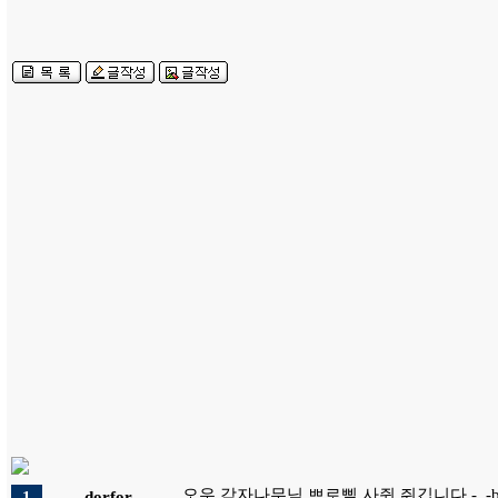
오우 감자나무님 쁘로삘 사쥔 쥐깁니다 -_-
1
dorfor