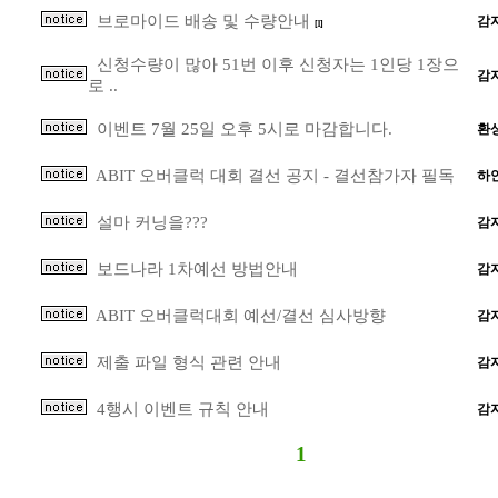
브로마이드 배송 및 수량안내
감
[1]
신청수량이 많아 51번 이후 신청자는 1인당 1장으
감
로 ..
이벤트 7월 25일 오후 5시로 마감합니다.
환
ABIT 오버클럭 대회 결선 공지 - 결선참가자 필독
하
설마 커닝을???
감
보드나라 1차예선 방법안내
감
ABIT 오버클럭대회 예선/결선 심사방향
감
제출 파일 형식 관련 안내
감
4행시 이벤트 규칙 안내
감
1