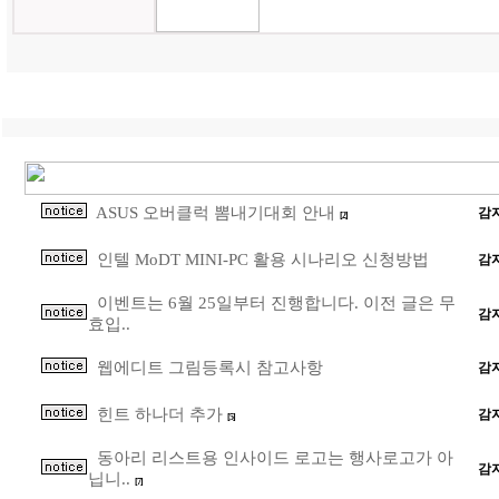
ASUS 오버클럭 뽐내기대회 안내
감
[2]
인텔 MoDT MINI-PC 활용 시나리오 신청방법
감
이벤트는 6월 25일부터 진행합니다. 이전 글은 무
감
효입..
웹에디트 그림등록시 참고사항
감
힌트 하나더 추가
감
[5]
동아리 리스트용 인사이드 로고는 행사로고가 아
감
닙니..
[7]