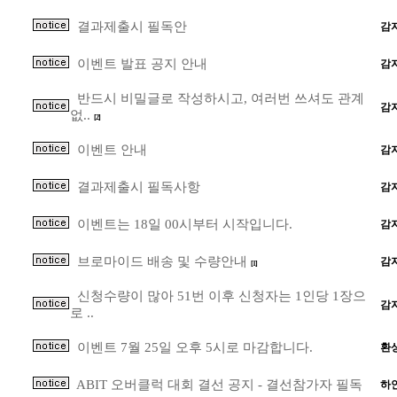
결과제출시 필독안
감
이벤트 발표 공지 안내
감
반드시 비밀글로 작성하시고, 여러번 쓰셔도 관계
감
없..
[2]
이벤트 안내
감
결과제출시 필독사항
감
이벤트는 18일 00시부터 시작입니다.
감
브로마이드 배송 및 수량안내
감
[1]
신청수량이 많아 51번 이후 신청자는 1인당 1장으
감
로 ..
이벤트 7월 25일 오후 5시로 마감합니다.
환
ABIT 오버클럭 대회 결선 공지 - 결선참가자 필독
하