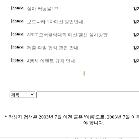
설마 커닝을???
감
보드나라 1차예선 방법안내
감
ABIT 오버클럭대회 예선/결선 심사방향
감
제출 파일 형식 관련 안내
감
4행시 이벤트 규칙 안내
감
1
* 작성자 검색은 2003년 7월 이전 글은 '이름'으로, 2003년 7월 이
야 합니다.