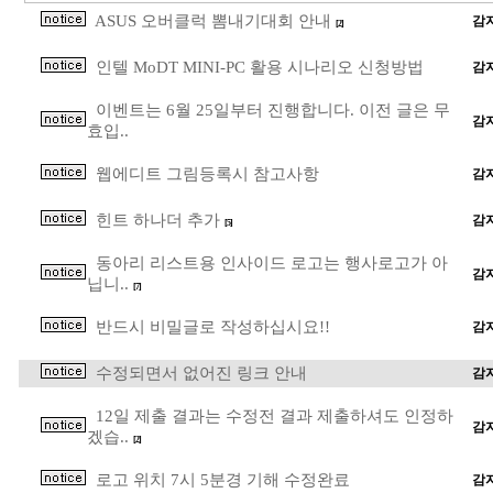
ASUS 오버클럭 뽐내기대회 안내
감
[2]
인텔 MoDT MINI-PC 활용 시나리오 신청방법
감
이벤트는 6월 25일부터 진행합니다. 이전 글은 무
감
효입..
웹에디트 그림등록시 참고사항
감
힌트 하나더 추가
감
[5]
동아리 리스트용 인사이드 로고는 행사로고가 아
감
닙니..
[7]
반드시 비밀글로 작성하십시요!!
감
수정되면서 없어진 링크 안내
감
12일 제출 결과는 수정전 결과 제출하셔도 인정하
감
겠습..
[2]
로고 위치 7시 5분경 기해 수정완료
감