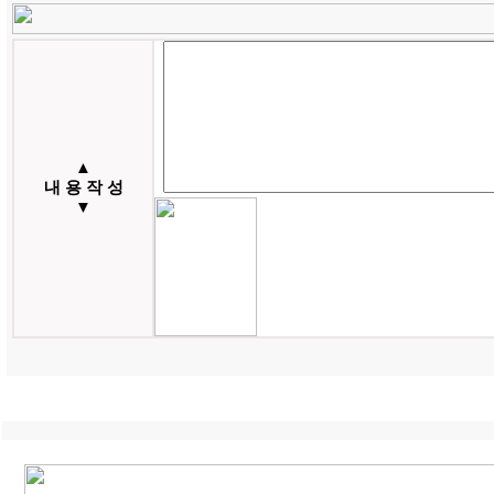
▲
내 용 작 성
▼