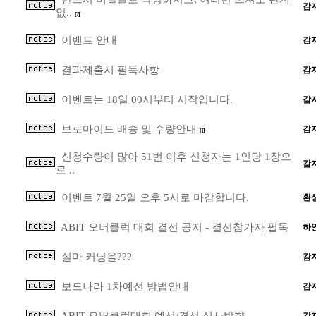
감
없..
[2]
이벤트 안내
감
결과제출시 필독사항
감
이벤트는 18일 00시부터 시작입니다.
감
브로마이드 배송 및 수량안내
감
[1]
신청수량이 많아 51번 이후 신청자는 1인당 1장으
감
로 ..
이벤트 7월 25일 오후 5시로 마감합니다.
환
ABIT 오버클럭 대회 결선 공지 - 결선참가자 필독
하
설마 커닝을???
감
보드나라 1차예선 방법안내
감