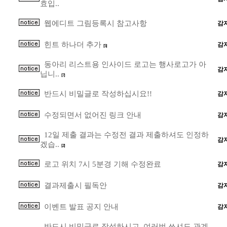
효입..
웹에디트 그림등록시 참고사항
감
힌트 하나더 추가
감
[5]
동아리 리스트용 인사이드 로고는 행사로고가 아
감
닙니..
[7]
반드시 비밀글로 작성하십시요!!
감
수정되면서 없어진 링크 안내
감
12일 제출 결과는 수정전 결과 제출하셔도 인정하
감
겠습..
[2]
로고 위치 7시 5분경 기해 수정완료
감
결과제출시 필독안
감
이벤트 발표 공지 안내
감
반드시 비밀글로 작성하시고, 여러번 쓰셔도 관계