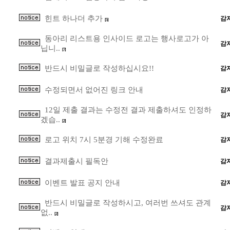
힌트 하나더 추가
감
[5]
동아리 리스트용 인사이드 로고는 행사로고가 아
감
닙니..
[7]
반드시 비밀글로 작성하십시요!!
감
수정되면서 없어진 링크 안내
감
12일 제출 결과는 수정전 결과 제출하셔도 인정하
감
겠습..
[2]
로고 위치 7시 5분경 기해 수정완료
감
결과제출시 필독안
감
이벤트 발표 공지 안내
감
반드시 비밀글로 작성하시고, 여러번 쓰셔도 관계
감
없..
[2]