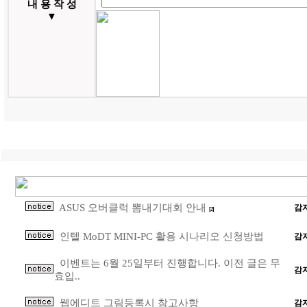
내 용 작 성
▼
ASUS 오버클럭 뽐내기대회 안내
감
[2]
인텔 MoDT MINI-PC 활용 시나리오 신청방법
감
이벤트는 6월 25일부터 진행합니다. 이전 글은 무
감
효입..
웹에디트 그림등록시 참고사항
감