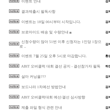
이벤트 안내
감
결과제출시 필독사항
감
이벤트는 18일 00시부터 시작입니다.
감
브로마이드 배송 및 수량안내
감
[1]
신청수량이 많아 51번 이후 신청자는 1인당 1장으
감
로 ..
이벤트 7월 25일 오후 5시로 마감합니다.
환
ABIT 오버클럭 대회 결선 공지 - 결선참가자 필독
하
설마 커닝을???
감
보드나라 1차예선 방법안내
감
ABIT 오버클럭대회 예선/결선 심사방향
감
제출 파일 형식 관련 안내
감