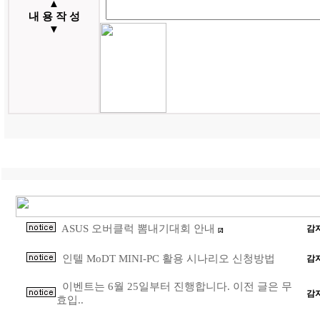
▲
내 용 작 성
▼
ASUS 오버클럭 뽐내기대회 안내
감
[2]
인텔 MoDT MINI-PC 활용 시나리오 신청방법
감
이벤트는 6월 25일부터 진행합니다. 이전 글은 무
감
효입..