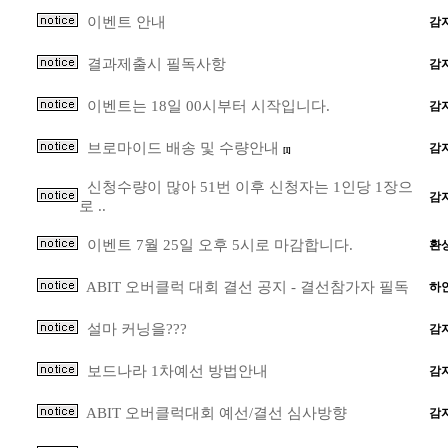
이벤트 안내
감
결과제출시 필독사항
감
이벤트는 18일 00시부터 시작입니다.
감
브로마이드 배송 및 수량안내
감
[1]
신청수량이 많아 51번 이후 신청자는 1인당 1장으
감
로 ..
이벤트 7월 25일 오후 5시로 마감합니다.
환
ABIT 오버클럭 대회 결선 공지 - 결선참가자 필독
하
설마 커닝을???
감
보드나라 1차예선 방법안내
감
ABIT 오버클럭대회 예선/결선 심사방향
감