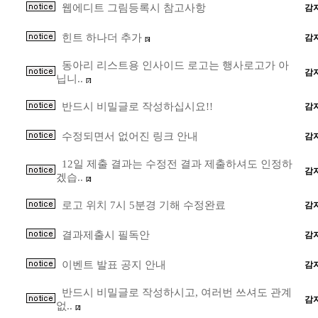
웹에디트 그림등록시 참고사항
감
힌트 하나더 추가
감
[5]
동아리 리스트용 인사이드 로고는 행사로고가 아
감
닙니..
[7]
반드시 비밀글로 작성하십시요!!
감
수정되면서 없어진 링크 안내
감
12일 제출 결과는 수정전 결과 제출하셔도 인정하
감
겠습..
[2]
로고 위치 7시 5분경 기해 수정완료
감
결과제출시 필독안
감
이벤트 발표 공지 안내
감
반드시 비밀글로 작성하시고, 여러번 쓰셔도 관계
감
없..
[2]