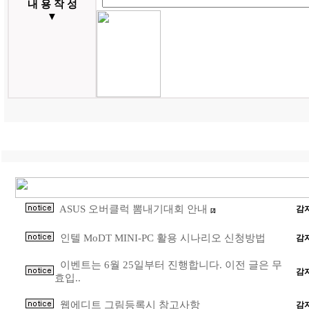
내 용 작 성
▼
ASUS 오버클럭 뽐내기대회 안내
감
[2]
인텔 MoDT MINI-PC 활용 시나리오 신청방법
감
이벤트는 6월 25일부터 진행합니다. 이전 글은 무
감
효입..
웹에디트 그림등록시 참고사항
감