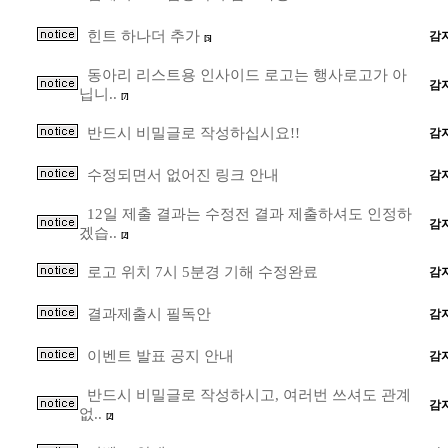
힌트 하나더 추가
감
[5]
동아리 리스트용 인사이드 로고는 행사로고가 아
감
닙니..
[7]
반드시 비밀글로 작성하십시요!!
감
수정되면서 없어진 링크 안내
감
12일 제출 결과는 수정전 결과 제출하셔도 인정하
감
겠습..
[2]
로고 위치 7시 5분경 기해 수정완료
감
결과제출시 필독안
감
이벤트 발표 공지 안내
감
반드시 비밀글로 작성하시고, 여러번 쓰셔도 관계
감
없..
[2]