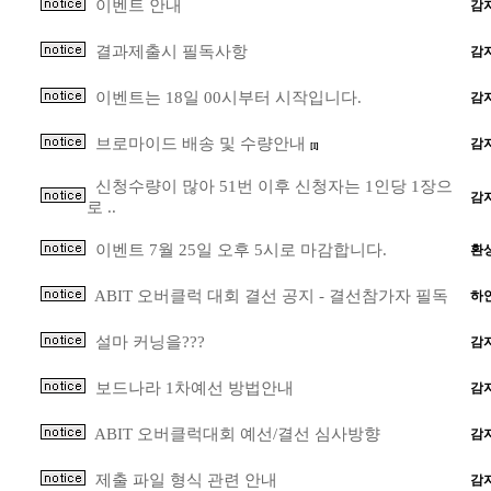
이벤트 안내
감
결과제출시 필독사항
감
이벤트는 18일 00시부터 시작입니다.
감
브로마이드 배송 및 수량안내
감
[1]
신청수량이 많아 51번 이후 신청자는 1인당 1장으
감
로 ..
이벤트 7월 25일 오후 5시로 마감합니다.
환
ABIT 오버클럭 대회 결선 공지 - 결선참가자 필독
하
설마 커닝을???
감
보드나라 1차예선 방법안내
감
ABIT 오버클럭대회 예선/결선 심사방향
감
제출 파일 형식 관련 안내
감