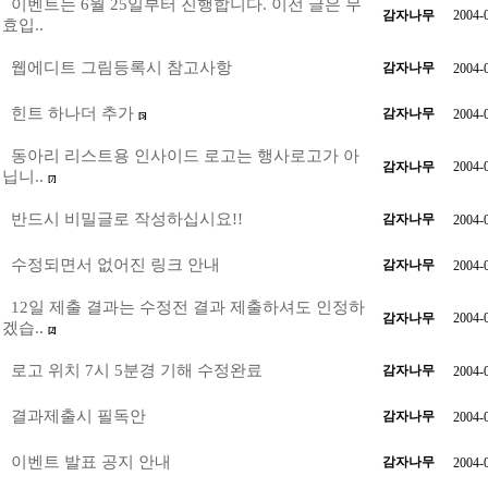
이벤트는 6월 25일부터 진행합니다. 이전 글은 무
감자나무
2004-
효입..
웹에디트 그림등록시 참고사항
감자나무
2004-
힌트 하나더 추가
감자나무
2004-
[5]
동아리 리스트용 인사이드 로고는 행사로고가 아
감자나무
2004-
닙니..
[7]
반드시 비밀글로 작성하십시요!!
감자나무
2004-
수정되면서 없어진 링크 안내
감자나무
2004-
12일 제출 결과는 수정전 결과 제출하셔도 인정하
감자나무
2004-
겠습..
[2]
로고 위치 7시 5분경 기해 수정완료
감자나무
2004-
결과제출시 필독안
감자나무
2004-
이벤트 발표 공지 안내
감자나무
2004-