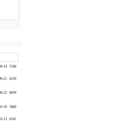
09-14
5760
09-21
6229
06-22
6039
03-19
5660
03-13
6241