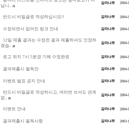
동아리 리스트용 인사이드 로고는 행사로고가 아
감자나무
2004-
닙니..
[7]
반드시 비밀글로 작성하십시요!!
감자나무
2004-
수정되면서 없어진 링크 안내
감자나무
2004-
12일 제출 결과는 수정전 결과 제출하셔도 인정하
감자나무
2004-
겠습..
[2]
로고 위치 7시 5분경 기해 수정완료
감자나무
2004-
결과제출시 필독안
감자나무
2004-
이벤트 발표 공지 안내
감자나무
2004-
반드시 비밀글로 작성하시고, 여러번 쓰셔도 관계
감자나무
2004-
없..
[2]
이벤트 안내
감자나무
2004-
결과제출시 필독사항
감자나무
2003-