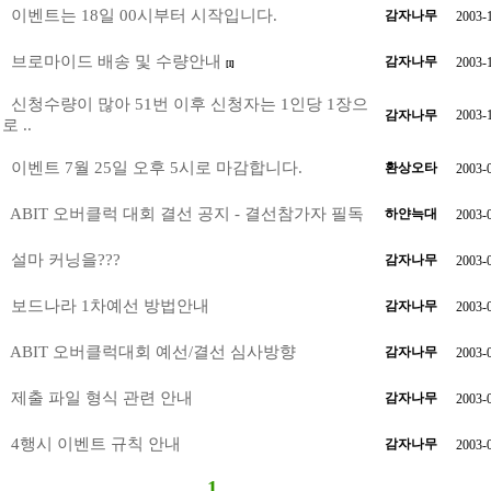
이벤트는 18일 00시부터 시작입니다.
감자나무
2003-
브로마이드 배송 및 수량안내
감자나무
2003-
[1]
신청수량이 많아 51번 이후 신청자는 1인당 1장으
감자나무
2003-
로 ..
이벤트 7월 25일 오후 5시로 마감합니다.
환상오타
2003-
ABIT 오버클럭 대회 결선 공지 - 결선참가자 필독
하얀늑대
2003-
설마 커닝을???
감자나무
2003-
보드나라 1차예선 방법안내
감자나무
2003-
ABIT 오버클럭대회 예선/결선 심사방향
감자나무
2003-
제출 파일 형식 관련 안내
감자나무
2003-
4행시 이벤트 규칙 안내
감자나무
2003-
1