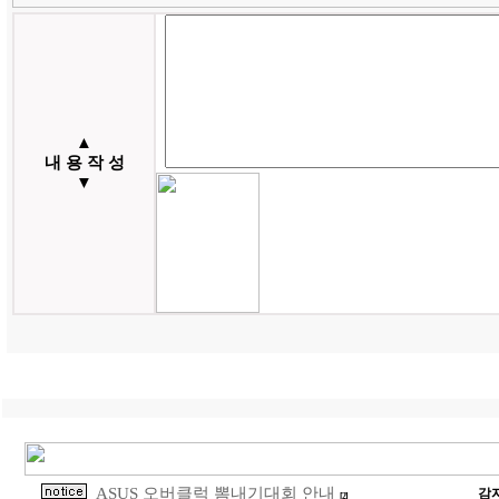
▲
내 용 작 성
▼
ASUS 오버클럭 뽐내기대회 안내
감
[2]