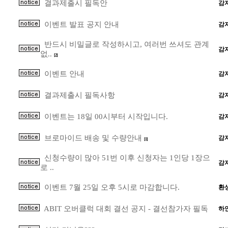
결과제출시 필독안
감
이벤트 발표 공지 안내
감
반드시 비밀글로 작성하시고, 여러번 쓰셔도 관계
감
없..
[2]
이벤트 안내
감
결과제출시 필독사항
감
이벤트는 18일 00시부터 시작입니다.
감
브로마이드 배송 및 수량안내
감
[1]
신청수량이 많아 51번 이후 신청자는 1인당 1장으
감
로 ..
이벤트 7월 25일 오후 5시로 마감합니다.
환
ABIT 오버클럭 대회 결선 공지 - 결선참가자 필독
하