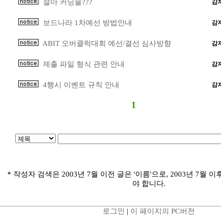
설마 커닝을???
감
보드나라 1차예선 방법안내
감
ABIT 오버클럭대회 예선/결선 심사방향
감
제출 파일 형식 관련 안내
감
4행시 이벤트 규칙 안내
감
1
* 작성자 검색은 2003년 7월 이전 글은 '이름'으로, 2003년 7월 이
야 합니다.
로그인
|
이 페이지의 PC버전