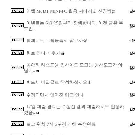
인텔 MoDT MINI-PC 활용 시나리오 신청방법
감
이벤트는 6월 25일부터 진행합니다. 이전 글은 무
감
효입..
웹에디트 그림등록시 참고사항
감
힌트 하나더 추가
감
[5]
동아리 리스트용 인사이드 로고는 행사로고가 아
감
닙니..
[7]
반드시 비밀글로 작성하십시요!!
감
수정되면서 없어진 링크 안내
감
12일 제출 결과는 수정전 결과 제출하셔도 인정하
감
겠습..
[2]
로고 위치 7시 5분경 기해 수정완료
감