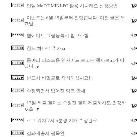
인텔 MoDT MINI-PC 활용 시나리오 신청방법
감
이벤트는 6월 25일부터 진행합니다. 이전 글은 무
감
효입..
웹에디트 그림등록시 참고사항
감
힌트 하나더 추가
감
[5]
동아리 리스트용 인사이드 로고는 행사로고가 아
감
닙니..
[7]
반드시 비밀글로 작성하십시요!!
감
수정되면서 없어진 링크 안내
감
12일 제출 결과는 수정전 결과 제출하셔도 인정하
감
겠습..
[2]
로고 위치 7시 5분경 기해 수정완료
감
결과제출시 필독안
감