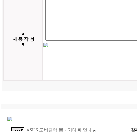
▲
내 용 작 성
▼
ASUS 오버클럭 뽐내기대회 안내
감
[2]