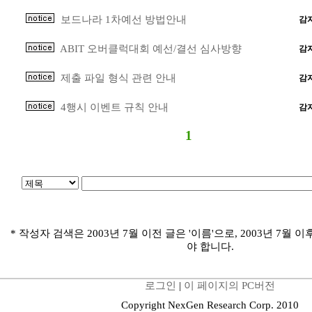
보드나라 1차예선 방법안내
감
ABIT 오버클럭대회 예선/결선 심사방향
감
제출 파일 형식 관련 안내
감
4행시 이벤트 규칙 안내
감
1
* 작성자 검색은 2003년 7월 이전 글은 '이름'으로, 2003년 7월 이
야 합니다.
로그인
|
이 페이지의 PC버전
Copyright NexGen Research Corp. 2010