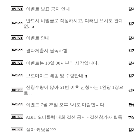
이벤트 발표 공지 안내
감
반드시 비밀글로 작성하시고, 여러번 쓰셔도 관계
감
없..
[2]
이벤트 안내
감
결과제출시 필독사항
감
이벤트는 18일 00시부터 시작입니다.
감
브로마이드 배송 및 수량안내
감
[1]
신청수량이 많아 51번 이후 신청자는 1인당 1장으
감
로 ..
이벤트 7월 25일 오후 5시로 마감합니다.
환
ABIT 오버클럭 대회 결선 공지 - 결선참가자 필독
하
설마 커닝을???
감