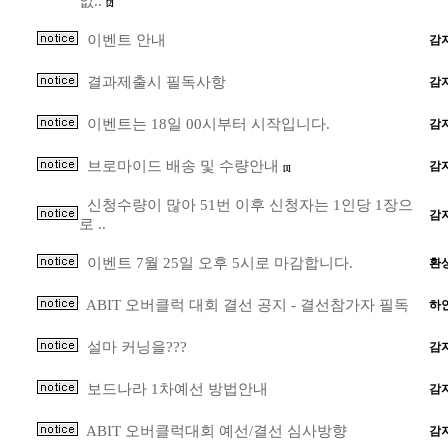
없..
[2]
이벤트 안내
감
결과제출시 필독사항
감
이벤트는 18일 00시부터 시작입니다.
감
브로마이드 배송 및 수량안내
감
[1]
신청수량이 많아 51번 이후 신청자는 1인당 1장으
감
로 ..
이벤트 7월 25일 오후 5시로 마감합니다.
환
ABIT 오버클럭 대회 결선 공지 - 결선참가자 필독
하
설마 커닝을???
감
보드나라 1차예선 방법안내
감
ABIT 오버클럭대회 예선/결선 심사방향
감