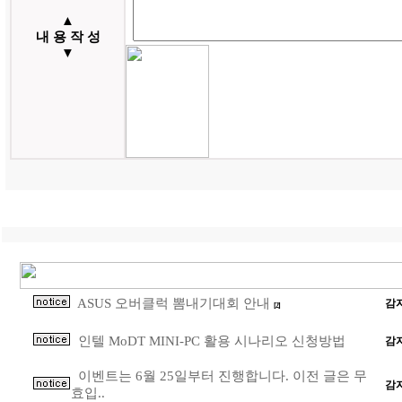
▲
내 용 작 성
▼
ASUS 오버클럭 뽐내기대회 안내
감
[2]
인텔 MoDT MINI-PC 활용 시나리오 신청방법
감
이벤트는 6월 25일부터 진행합니다. 이전 글은 무
감
효입..