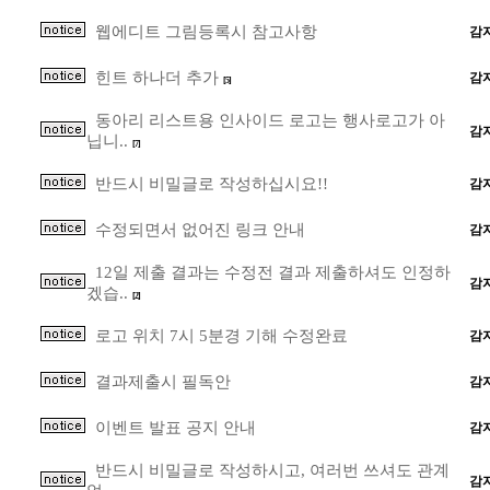
웹에디트 그림등록시 참고사항
감
힌트 하나더 추가
감
[5]
동아리 리스트용 인사이드 로고는 행사로고가 아
감
닙니..
[7]
반드시 비밀글로 작성하십시요!!
감
수정되면서 없어진 링크 안내
감
12일 제출 결과는 수정전 결과 제출하셔도 인정하
감
겠습..
[2]
로고 위치 7시 5분경 기해 수정완료
감
결과제출시 필독안
감
이벤트 발표 공지 안내
감
반드시 비밀글로 작성하시고, 여러번 쓰셔도 관계
감