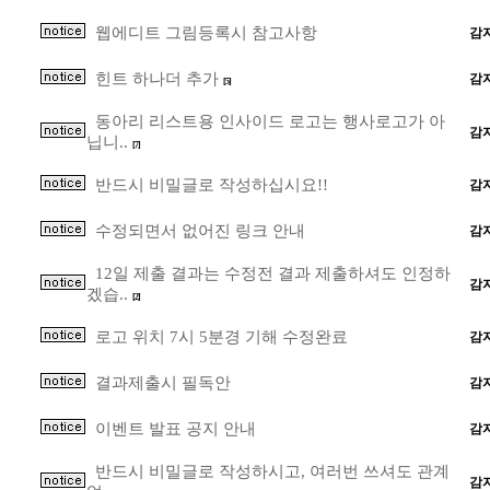
웹에디트 그림등록시 참고사항
감
힌트 하나더 추가
감
[5]
동아리 리스트용 인사이드 로고는 행사로고가 아
감
닙니..
[7]
반드시 비밀글로 작성하십시요!!
감
수정되면서 없어진 링크 안내
감
12일 제출 결과는 수정전 결과 제출하셔도 인정하
감
겠습..
[2]
로고 위치 7시 5분경 기해 수정완료
감
결과제출시 필독안
감
이벤트 발표 공지 안내
감
반드시 비밀글로 작성하시고, 여러번 쓰셔도 관계
감