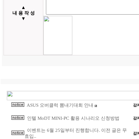
▲
내 용 작 성
▼
ASUS 오버클럭 뽐내기대회 안내
감
[2]
인텔 MoDT MINI-PC 활용 시나리오 신청방법
감
이벤트는 6월 25일부터 진행합니다. 이전 글은 무
감
효입..