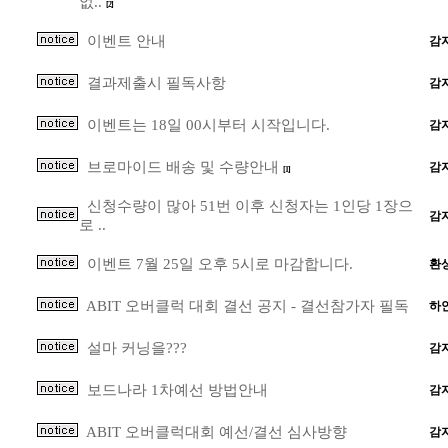
없..
[2]
이벤트 안내
감
결과제출시 필독사항
감
이벤트는 18일 00시부터 시작입니다.
감
브로마이드 배송 및 수량안내
감
[1]
신청수량이 많아 51번 이후 신청자는 1인당 1장으
감
로 ..
이벤트 7월 25일 오후 5시로 마감합니다.
환
ABIT 오버클럭 대회 결선 공지 - 결선참가자 필독
하
설마 커닝을???
감
보드나라 1차예선 방법안내
감
ABIT 오버클럭대회 예선/결선 심사방향
감