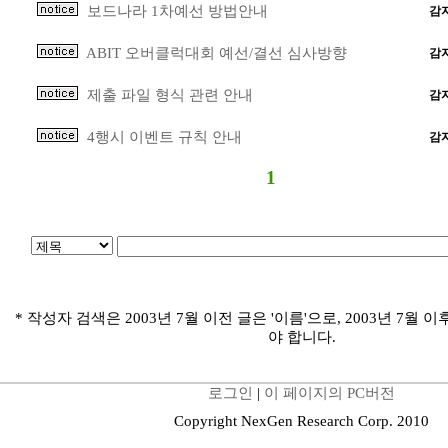
보드나라 1차예선 방법안내
감
ABIT 오버클럭대회 예선/결선 심사방향
감
제출 파일 형식 관련 안내
감
4행시 이벤트 규칙 안내
감
1
* 작성자 검색은 2003년 7월 이전 글은 '이름'으로, 2003년 7월 이
야 합니다.
로그인
|
이 페이지의 PC버전
Copyright NexGen Research Corp. 2010