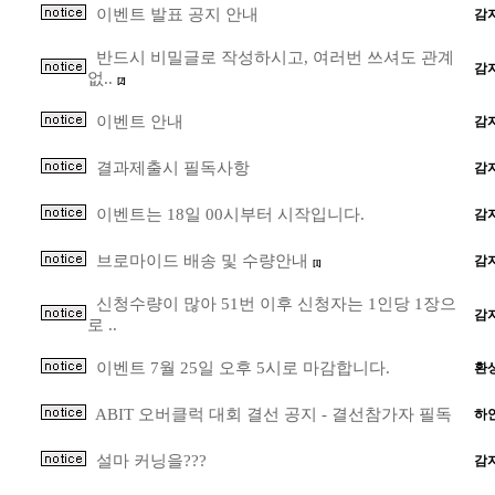
이벤트 발표 공지 안내
감
반드시 비밀글로 작성하시고, 여러번 쓰셔도 관계
감
없..
[2]
이벤트 안내
감
결과제출시 필독사항
감
이벤트는 18일 00시부터 시작입니다.
감
브로마이드 배송 및 수량안내
감
[1]
신청수량이 많아 51번 이후 신청자는 1인당 1장으
감
로 ..
이벤트 7월 25일 오후 5시로 마감합니다.
환
ABIT 오버클럭 대회 결선 공지 - 결선참가자 필독
하
설마 커닝을???
감