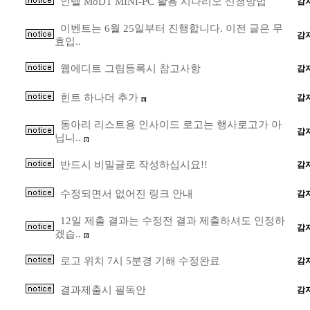
인텔 MoDT MINI-PC 활용 시나리오 신청방법
감
이벤트는 6월 25일부터 진행합니다. 이전 글은 무
감
효입..
웹에디트 그림등록시 참고사항
감
힌트 하나더 추가
감
[5]
동아리 리스트용 인사이드 로고는 행사로고가 아
감
닙니..
[7]
반드시 비밀글로 작성하십시요!!
감
수정되면서 없어진 링크 안내
감
12일 제출 결과는 수정전 결과 제출하셔도 인정하
감
겠습..
[2]
로고 위치 7시 5분경 기해 수정완료
감
결과제출시 필독안
감