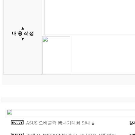
▲
내 용 작 성
▼
ASUS 오버클럭 뽐내기대회 안내
감
[2]