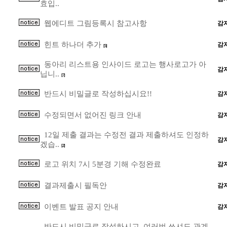
효입..
웹에디트 그림등록시 참고사항
감
힌트 하나더 추가
감
[5]
동아리 리스트용 인사이드 로고는 행사로고가 아
감
닙니..
[7]
반드시 비밀글로 작성하십시요!!
감
수정되면서 없어진 링크 안내
감
12일 제출 결과는 수정전 결과 제출하셔도 인정하
감
겠습..
[2]
로고 위치 7시 5분경 기해 수정완료
감
결과제출시 필독안
감
이벤트 발표 공지 안내
감
반드시 비밀글로 작성하시고, 여러번 쓰셔도 관계