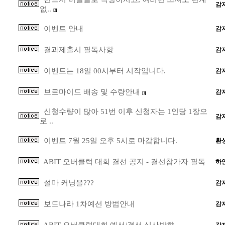
감
없..
[2]
이벤트 안내
감
결과제출시 필독사항
감
이벤트는 18일 00시부터 시작입니다.
감
브로마이드 배송 및 수량안내
감
[1]
신청수량이 많아 51번 이후 신청자는 1인당 1장으
감
로 ..
이벤트 7월 25일 오후 5시로 마감합니다.
환
ABIT 오버클럭 대회 결선 공지 - 결선참가자 필독
하
설마 커닝을???
감
보드나라 1차예선 방법안내
감