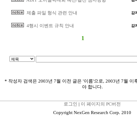
ABIT 오버클럭대회 예선/결선 심사방향
감
제출 파일 형식 관련 안내
감
4행시 이벤트 규칙 안내
감
1
* 작성자 검색은 2003년 7월 이전 글은 '이름'으로, 2003년 7월 이
야 합니다.
로그인
|
이 페이지의 PC버전
Copyright NexGen Research Corp. 2010