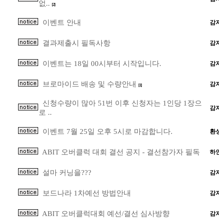
없..
[2]
이벤트 안내
감
결과제출시 필독사항
감
이벤트는 18일 00시부터 시작입니다.
감
브로마이드 배송 및 수량안내
감
[1]
신청수량이 많아 51번 이후 신청자는 1인당 1장으
감
로 ..
이벤트 7월 25일 오후 5시로 마감합니다.
환
ABIT 오버클럭 대회 결선 공지 - 결선참가자 필독
하
설마 커닝을???
감
보드나라 1차예선 방법안내
감
ABIT 오버클럭대회 예선/결선 심사방향
감