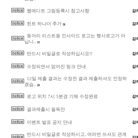
웹에디트 그림등록시 참고사항
감
힌트 하나더 추가
감
[5]
동아리 리스트용 인사이드 로고는 행사로고가 아
감
닙니..
[7]
반드시 비밀글로 작성하십시요!!
감
수정되면서 없어진 링크 안내
감
12일 제출 결과는 수정전 결과 제출하셔도 인정하
감
겠습..
[2]
로고 위치 7시 5분경 기해 수정완료
감
결과제출시 필독안
감
이벤트 발표 공지 안내
감
반드시 비밀글로 작성하시고, 여러번 쓰셔도 관계
감