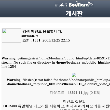
검색 이벤트 응모합니다.
suxman79
조회 :
1331
,2003/12/25 22:15
Warning
: getimagesize(/home3/bodnara/public_html/up/data/48591-11.
stream: No such file or directory in
/home/bodnara_m/public_html/inc
line
1254
Warning
: filesize(): stat failed for /home3/bodnara/public_html/up
/home/bodnara_m/public_html/bbs/theme/2010_oldbbs/c_view_m
다운로드 :
48591-11.jpg
(0 KB)
이벤트 질문1.
DDR400 듀얼채널 메모리를 지원하고, 최대 4GB의 메모리를 지원