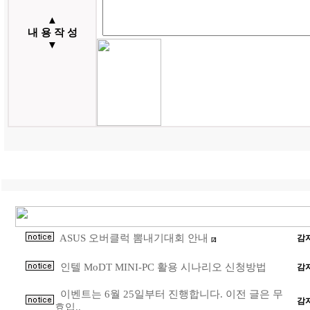
▲
내 용 작 성
▼
ASUS 오버클럭 뽐내기대회 안내
감
[2]
인텔 MoDT MINI-PC 활용 시나리오 신청방법
감
이벤트는 6월 25일부터 진행합니다. 이전 글은 무
감
효입..