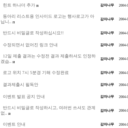
힌트 하나더 추가
감자나무
2004-
[5]
동아리 리스트용 인사이드 로고는 행사로고가 아
감자나무
2004-
닙니..
[7]
반드시 비밀글로 작성하십시요!!
감자나무
2004-
수정되면서 없어진 링크 안내
감자나무
2004-
12일 제출 결과는 수정전 결과 제출하셔도 인정하
감자나무
2004-
겠습..
[2]
로고 위치 7시 5분경 기해 수정완료
감자나무
2004-
결과제출시 필독안
감자나무
2004-
이벤트 발표 공지 안내
감자나무
2004-
반드시 비밀글로 작성하시고, 여러번 쓰셔도 관계
감자나무
2004-
없..
[2]
이벤트 안내
감자나무
2004-