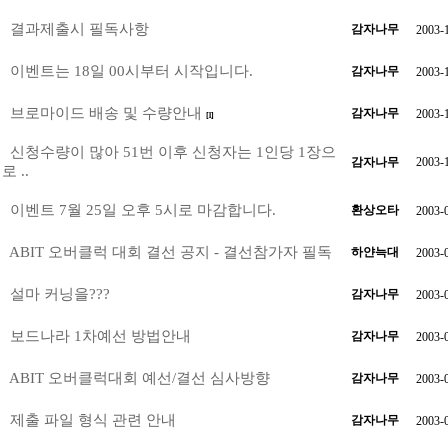
결과제출시 필독사항
감자나무
2003-
이벤트는 18일 00시부터 시작입니다.
감자나무
2003-
브로마이드 배송 및 수량안내
감자나무
2003-
[1]
신청수량이 많아 51번 이후 신청자는 1인당 1장으
감자나무
2003-
로 ..
이벤트 7월 25일 오후 5시로 마감합니다.
환상오타
2003-
ABIT 오버클럭 대회 결선 공지 - 결선참가자 필독
하얀늑대
2003-
설마 커닝을???
감자나무
2003-
보드나라 1차예선 방법안내
감자나무
2003-
ABIT 오버클럭대회 예선/결선 심사방향
감자나무
2003-
제출 파일 형식 관련 안내
감자나무
2003-