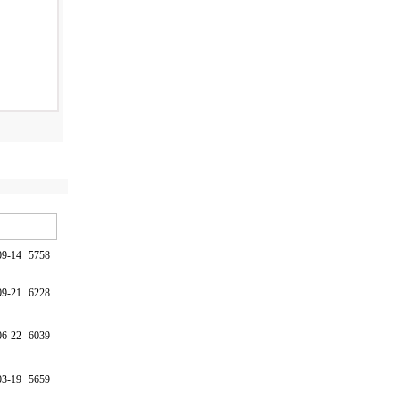
09-14
5758
09-21
6228
06-22
6039
03-19
5659