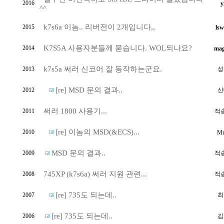
2016
y
^^
k7s6a 이놈.. 리버전이 2개입니다,,
2015
ls
K7S5A 사용자분들께 묻습니다. WOL되나요?
2014
mag
k7s5a 써러 신코어 잘 동작하는군요.
2013
성
[re] MSD 문의 결과..
2012
신
써러 1800 사용기...
2011
적
[re] 이놈의 MSD(&ECS)...
2010
Mr
MSD 문의 결과..
2009
적
745XP (k7s6a) 써러 지원 관련...
2008
적
[re] 735도 되는데..
2007
최
[re] 735도 되는데..
2006
김