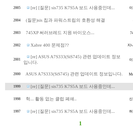
[re] [질문] sis735 K7S5A 보드 사용중인데...
2005
이
(질문)sis 칩과 파워스트립의 호환성 해결
2004
745XP 써러브레드 지원 바이오스...
2003
7
Xabre 400 문제점??
2002
지
[re] ASUS A7S333(SiS745) 관련 업데이트 정보
2001
이
입니다.
ASUS A7S333(SiS745) 관련 업데이트 정보입니다.
2000
Mr
[re] [질문] sis735 K7S5A 보드 사용중인데...
1999
헉... 활동 없는 클럽 폐쇄..
1998
신
[re] [질문] sis735 K7S5A 보드 사용중인데...
1997
허
1