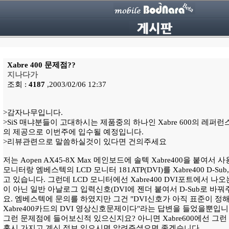
Xabre 400 문제점??
지나다가
조회 :
4187
,2003/02/06 12:37
>감자나무입니다.
>SiS 매냐분들이 고대하시는 제품중의 하나인 Xabre 600의 레퍼런
의 제공으로 이번주에 입수될 예정입니다.
>리뷰관련으로 말씀하실것이 있다면 건의주세요
저는 Aopen AX45-8X Max 메인보드에 솔텍 Xabre400을 붙여서
모니터랑 엠베스텍의 LCD 모니터 181ATP(DVI)를 Xabre400 D-Su
고 있습니다. 그런데 LCD 모니터에선 Xabre400 DVI포트에서 
이 아닌 일반 아날로그 입력신호(DVI에 젠더 붙여서 D-Sub로 바
요. 엠베스텍에 문의를 하였지만 그건 "DVI신호가 아직 표준이 
Xabre400카드의 DVI 영상신호문제이다"라는 답변을 들었을뿐입니다.
그런 문제점에 들어보신적 있으신지요? 아니면 Xabre600에선 그런
혹시 가지고 계신 정보 있으시면 알려주셨으면 좋겠습니다.