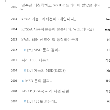
일주전 미친척하고 SiS IDE 드라이버 깔았습니다
2016
y
^^
k7s6a 이놈.. 리버전이 2개입니다,,
2015
ls
K7S5A 사용자분들께 묻습니다. WOL되나요?
2014
mag
k7s5a 써러 신코어 잘 동작하는군요.
2013
성
[re] MSD 문의 결과..
2012
신
써러 1800 사용기...
2011
적
[re] 이놈의 MSD(&ECS)...
2010
Mr
MSD 문의 결과..
2009
적
745XP (k7s6a) 써러 지원 관련...
2008
적
[re] 735도 되는데..
2007
최