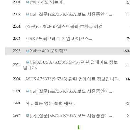
[re] 735도 되는데..
2006
김
[re] [질문] sis735 K7S5A 보드 사용중인데...
2005
이
(질문)sis 칩과 파워스트립의 호환성 해결
2004
745XP 써러브레드 지원 바이오스...
2003
7
Xabre 400 문제점??
2002
지
[re] ASUS A7S333(SiS745) 관련 업데이트 정보
2001
이
입니다.
ASUS A7S333(SiS745) 관련 업데이트 정보입니다.
2000
Mr
[re] [질문] sis735 K7S5A 보드 사용중인데...
1999
헉... 활동 없는 클럽 폐쇄..
1998
신
[re] [질문] sis735 K7S5A 보드 사용중인데...
1997
허
1