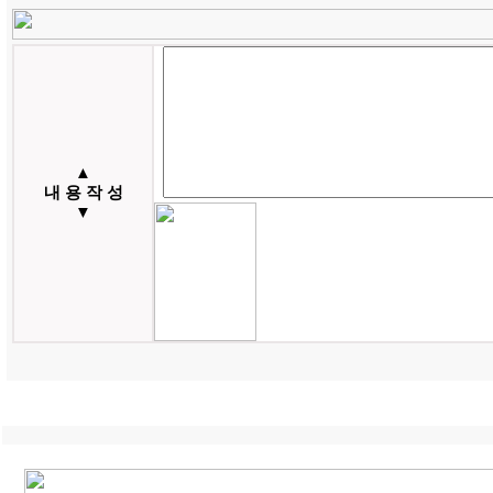
▲
내 용 작 성
▼