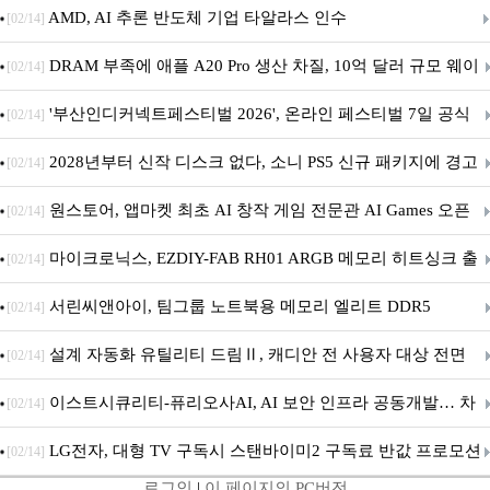
AMD, AI 추론 반도체 기업 타알라스 인수
[02/14]
DRAM 부족에 애플 A20 Pro 생산 차질, 10억 달러 규모 웨이
[02/14]
퍼 대기
'부산인디커넥트페스티벌 2026', 온라인 페스티벌 7일 공식
[02/14]
개막... 22일간 진행
2028년부터 신작 디스크 없다, 소니 PS5 신규 패키지에 경고
[02/14]
문 추가
원스토어, 앱마켓 최초 AI 창작 게임 전문관 AI Games 오픈
[02/14]
마이크로닉스, EZDIY-FAB RH01 ARGB 메모리 히트싱크 출
[02/14]
시
서린씨앤아이, 팀그룹 노트북용 메모리 엘리트 DDR5
[02/14]
5600MHz 16GB 출시
설계 자동화 유틸리티 드림Ⅱ, 캐디안 전 사용자 대상 전면
[02/14]
무상 배포
이스트시큐리티-퓨리오사AI, AI 보안 인프라 공동개발… 차
[02/14]
세대 AI 보안 플랫폼 구축
LG전자, 대형 TV 구독시 스탠바이미2 구독료 반값 프로모션
[02/14]
로그인
|
이 페이지의 PC버전