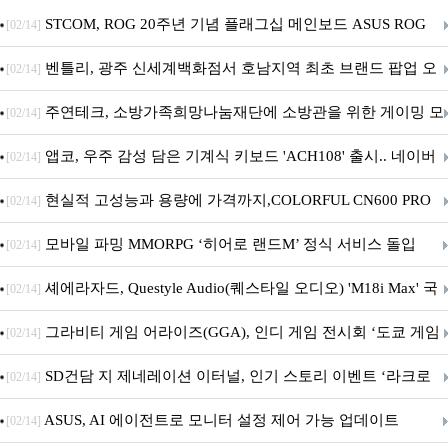
STCOM, ROG 20주년 기념 플래그십 메인보드 ASUS ROG
[02/14]
Crosshair X870E EDITION 20 국내 출시 예정
벤틀리, 광주 신세계백화점서 호남지역 최초 브랜드 팝업 오
[02/14]
픈
주연테크, 소방가족희망나눔재단에 소방관을 위한 게이밍 모
[02/14]
니터·스마트 펫 침대 기부
앱코, 우주 감성 담은 기계식 키보드 'ACH108' 출시.. 네이버
[02/14]
브랜드데이 기획전 진행
현실적 고성능과 용량에 가격까지,COLORFUL CN600 PRO
[02/14]
M.2 NVMe 디앤디컴 1TB
모바일 파밍 MMORPG ‘히어로 랜드M’ 정식 서비스 돌입
[02/14]
셰에라자드, Questyle Audio(퀘스타일 오디오) 'M18i Max' 국
[02/14]
내 정식 출시
그라비티 게임 어라이즈(GGA), 인디 게임 전시회 ‘도쿄 게임
[02/14]
던전 13’ 참가!
SD건담 지 제네레이션 이터널, 인기 스토리 이벤트 ‘라크로
[02/14]
아의 용사’ 재개최 및 풍성한 기념 이벤트 실시!
ASUS, AI 에이전트로 모니터 설정 제어 가능 업데이트
[02/14]