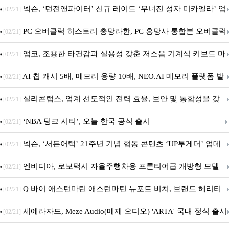
음.ZIP' 이벤트 진행
넥슨, ‘던전앤파이터’ 신규 레이드 ‘무너진 성자 미카엘라’ 업
[02/21]
데이트!
PC 오버클럭 히스토리 총망라한, PC 흥망사 통합본 오버클럭
[02/21]
특집(1-4편)
앱코, 조용한 타건감과 실용성 갖춘 저소음 기계식 키보드 마
[02/21]
우스 세트 'KM580' 출시
AI 칩 캐시 5배, 메모리 용량 10배, NEO.AI 메모리 플랫폼 발
[02/21]
표
실리콘랩스, 업계 선도적인 전력 효율, 보안 및 통합성을 갖
[02/21]
춘 초저전력 블루투스 LE SoC ‘BG2B’ 공개
‘NBA 덩크 시티’, 오늘 한국 공식 출시
[02/21]
넥슨, ‘서든어택’ 21주년 기념 협동 콘텐츠 ‘UP투게더’ 업데
[02/21]
이트
엔비디아, 로보택시 자율주행차용 프론티어급 개방형 모델
[02/21]
‘알파마요 2 슈퍼’ 상업적 이용 가능
Q 바이 애스턴마틴 애스턴마틴 뉴포트 비치, 브랜드 헤리티
[02/21]
지 담은 ‘헤리티지 에디션 컬렉션’ 공개
셰에라자드, Meze Audio(메제 오디오) 'ARTA' 국내 정식 출시
[02/21]