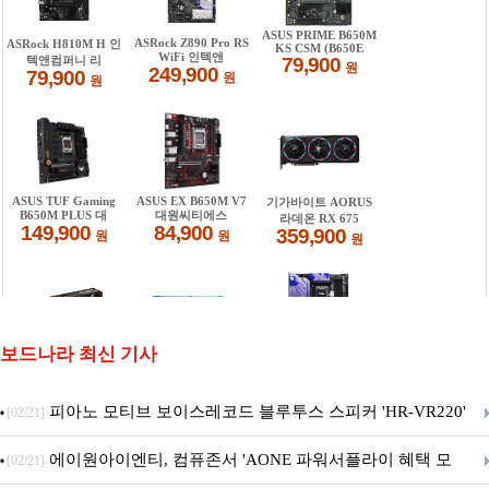
보드나라 최신 기사
피아노 모티브 보이스레코드 블루투스 스피커 'HR-VR220'
[02/21]
출시
에이원아이엔티, 컴퓨존서 'AONE 파워서플라이 혜택 모
[02/21]