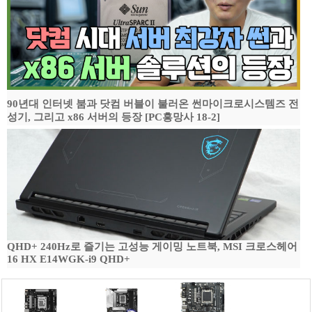
90년대 인터넷 붐과 닷컴 버블이 불러온 썬마이크로시스템즈 전
성기, 그리고 x86 서버의 등장 [PC흥망사 18-2]
QHD+ 240Hz로 즐기는 고성능 게이밍 노트북, MSI 크로스헤어
16 HX E14WGK-i9 QHD+