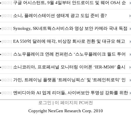
구글 어시스턴트, 9월 4일부터 안드로이드 및 웨어 OS서 순
[02/21]
차 서비스 종료
소니, 플레이스테이션 생태계 광고 도입 준비 중?
[02/21]
Synology, SK네트웍스서비스와 영상 보안 카메라 국내 독점
[02/21]
판매 파트너십 체결
EA 550억 달러에 매각, 비상장 회사로 전환 및 대규모 해고
[02/21]
전망
스노우플레이크 연례 컨퍼런스 ‘스노우플레이크 월드 투어
[02/21]
서울’ 개최
소니코리아, 프로페셔널 모니터링 이어폰 ‘IER-M500’ 출시
[02/21]
가민, 트레이닝 플랫폼 '트레이닝픽스' 및 '트레인히로익' 인
[02/21]
수로 선수와 코치에 맞춤형 훈련 지원 확대
엔비디아와 AI 업계 리더들, 사이버보안 투명성 강화를 위한
[02/21]
로그인
|
이 페이지의 PC버전
SAFE 가이드라인 제안
Copyright NexGen Research Corp. 2010