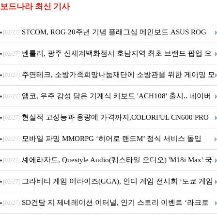
보드나라 최신 기사
STCOM, ROG 20주년 기념 플래그십 메인보드 ASUS ROG
[02/27]
Crosshair X870E EDITION 20 국내 출시 예정
벤틀리, 광주 신세계백화점서 호남지역 최초 브랜드 팝업 오
[02/27]
픈
주연테크, 소방가족희망나눔재단에 소방관을 위한 게이밍 모
[02/27]
니터·스마트 펫 침대 기부
앱코, 우주 감성 담은 기계식 키보드 'ACH108' 출시.. 네이버
[02/27]
브랜드데이 기획전 진행
현실적 고성능과 용량에 가격까지,COLORFUL CN600 PRO
[02/27]
M.2 NVMe 디앤디컴 1TB
모바일 파밍 MMORPG ‘히어로 랜드M’ 정식 서비스 돌입
[02/27]
셰에라자드, Questyle Audio(퀘스타일 오디오) 'M18i Max' 국
[02/27]
내 정식 출시
그라비티 게임 어라이즈(GGA), 인디 게임 전시회 ‘도쿄 게임
[02/27]
던전 13’ 참가!
SD건담 지 제네레이션 이터널, 인기 스토리 이벤트 ‘라크로
[02/27]