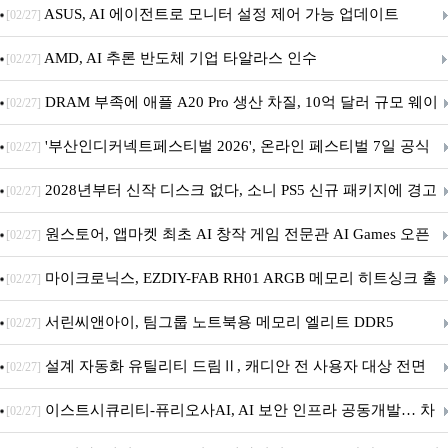
아의 용사’ 재개최 및 풍성한 기념 이벤트 실시!
ASUS, AI 에이전트로 모니터 설정 제어 가능 업데이트
[02/27]
AMD, AI 추론 반도체 기업 타알라스 인수
[02/27]
DRAM 부족에 애플 A20 Pro 생산 차질, 10억 달러 규모 웨이
[02/27]
퍼 대기
'부산인디커넥트페스티벌 2026', 온라인 페스티벌 7일 공식
[02/27]
개막... 22일간 진행
2028년부터 신작 디스크 없다, 소니 PS5 신규 패키지에 경고
[02/27]
문 추가
원스토어, 앱마켓 최초 AI 창작 게임 전문관 AI Games 오픈
[02/27]
마이크로닉스, EZDIY-FAB RH01 ARGB 메모리 히트싱크 출
[02/27]
시
서린씨앤아이, 팀그룹 노트북용 메모리 엘리트 DDR5
[02/27]
5600MHz 16GB 출시
설계 자동화 유틸리티 드림Ⅱ, 캐디안 전 사용자 대상 전면
[02/27]
무상 배포
이스트시큐리티-퓨리오사AI, AI 보안 인프라 공동개발… 차
[02/27]