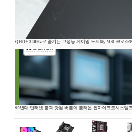
QHD+ 240Hz로 즐기는 고성능 게이밍 노트북, MSI 크로스헤어 
90년대 인터넷 붐과 닷컴 버블이 불러온 썬마이크로시스템즈 전성