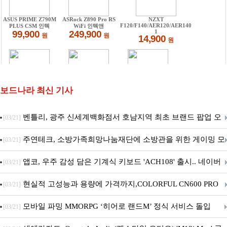
보드나라 최신 기사
벤틀리, 광주 신세계백화점서 호남지역 최초 브랜드 팝업 오
[03/21]
픈
주연테크, 소방가족희망나눔재단에 소방관을 위한 게이밍 모
[03/21]
니터·스마트 펫 침대 기부
앱코, 우주 감성 담은 기계식 키보드 'ACH108' 출시.. 네이버
[03/21]
브랜드데이 기획전 진행
현실적 고성능과 용량에 가격까지,COLORFUL CN600 PRO
[03/21]
M.2 NVMe 디앤디컴 1TB
모바일 파밍 MMORPG ‘히어로 랜드M’ 정식 서비스 돌입
[03/21]