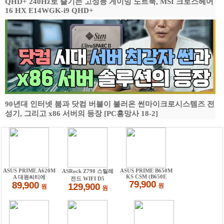
QHD+ 240Hz로 즐기는 고성능 게이밍 노트북, MSI 크로스헤어
16 HX E14WGK-i9 QHD+
90년대 인터넷 붐과 닷컴 버블이 불러온 썬마이크로시스템즈 전
성기, 그리고 x86 서버의 등장 [PC흥망사 18-2]