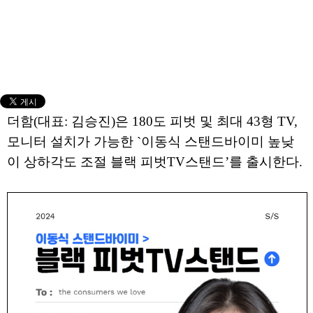
더함(대표: 김승진)은 180도 피벗 및 최대 43형 TV,
모니터 설치가 가능한 `이동식 스탠드바이미 높낮
이 상하각도 조절 블랙 피벗TV스탠드’를 출시한다.