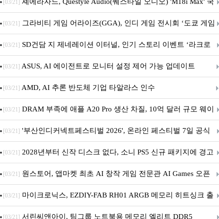
셰에라자드, Questyle Audio(퀘스타일 오디오) 'M18i Max' 국
[03/21]
내 정식 출시
그라비티 게임 어라이즈(GGA), 인디 게임 전시회 ‘도쿄 게임
[03/21]
던전 13’ 참가!
SD건담 지 제네레이션 이터널, 인기 스토리 이벤트 ‘라크로
[03/21]
아의 용사’ 재개최 및 풍성한 기념 이벤트 실시!
ASUS, AI 에이전트로 모니터 설정 제어 가능 업데이트
[03/21]
AMD, AI 추론 반도체 기업 타알라스 인수
[03/21]
DRAM 부족에 애플 A20 Pro 생산 차질, 10억 달러 규모 웨이
[03/21]
퍼 대기
'부산인디커넥트페스티벌 2026', 온라인 페스티벌 7일 공식
[03/21]
개막... 22일간 진행
2028년부터 신작 디스크 없다, 소니 PS5 신규 패키지에 경고
[03/21]
문 추가
원스토어, 앱마켓 최초 AI 창작 게임 전문관 AI Games 오픈
[03/21]
마이크로닉스, EZDIY-FAB RH01 ARGB 메모리 히트싱크 출
[03/21]
시
서린씨앤아이, 팀그룹 노트북용 메모리 엘리트 DDR5
[03/21]