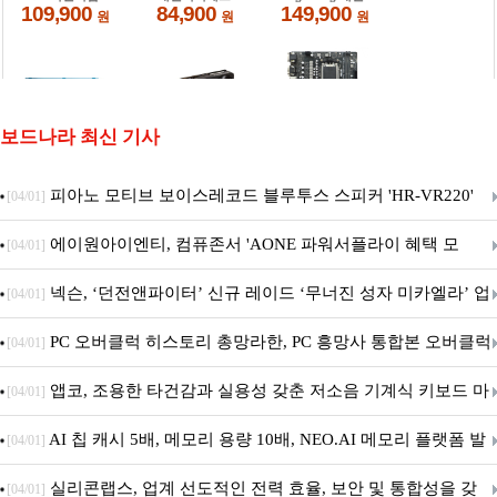
보드나라 최신 기사
피아노 모티브 보이스레코드 블루투스 스피커 'HR-VR220'
[04/01]
출시
에이원아이엔티, 컴퓨존서 'AONE 파워서플라이 혜택 모
[04/01]
음.ZIP' 이벤트 진행
넥슨, ‘던전앤파이터’ 신규 레이드 ‘무너진 성자 미카엘라’ 업
[04/01]
데이트!
PC 오버클럭 히스토리 총망라한, PC 흥망사 통합본 오버클럭
[04/01]
특집(1-4편)
앱코, 조용한 타건감과 실용성 갖춘 저소음 기계식 키보드 마
[04/01]
우스 세트 'KM580' 출시
AI 칩 캐시 5배, 메모리 용량 10배, NEO.AI 메모리 플랫폼 발
[04/01]
표
실리콘랩스, 업계 선도적인 전력 효율, 보안 및 통합성을 갖
[04/01]