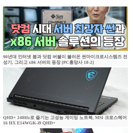
90년대 인터넷 붐과 닷컴 버블이 불러온 썬마이크로시스템즈 전
성기, 그리고 x86 서버의 등장 [PC흥망사 18-2]
QHD+ 240Hz로 즐기는 고성능 게이밍 노트북, MSI 크로스헤어
16 HX E14WGK-i9 QHD+