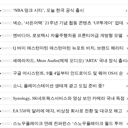
춘 초저전력 블루투스 LE SoC ‘BG2B’ 공개
‘NBA 덩크 시티’, 오늘 한국 공식 출시
[04/01]
넥슨, ‘서든어택’ 21주년 기념 협동 콘텐츠 ‘UP투게더’ 업데
[04/01]
이트
엔비디아, 로보택시 자율주행차용 프론티어급 개방형 모델
[04/01]
‘알파마요 2 슈퍼’ 상업적 이용 가능
Q 바이 애스턴마틴 애스턴마틴 뉴포트 비치, 브랜드 헤리티
[04/01]
지 담은 ‘헤리티지 에디션 컬렉션’ 공개
셰에라자드, Meze Audio(메제 오디오) 'ARTA' 국내 정식 출시
[04/01]
구글 어시스턴트, 9월 4일부터 안드로이드 및 웨어 OS서 순
[04/01]
차 서비스 종료
소니, 플레이스테이션 생태계 광고 도입 준비 중?
[04/01]
Synology, SK네트웍스서비스와 영상 보안 카메라 국내 독점
[04/01]
판매 파트너십 체결
EA 550억 달러에 매각, 비상장 회사로 전환 및 대규모 해고
[04/01]
전망
스노우플레이크 연례 컨퍼런스 ‘스노우플레이크 월드 투어
[04/01]