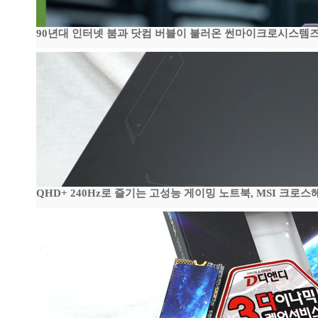
90년대 인터넷 붐과 닷컴 버블이 불러온 썬마이크로시스템즈 전성
QHD+ 240Hz로 즐기는 고성능 게이밍 노트북, MSI 크로스헤어 