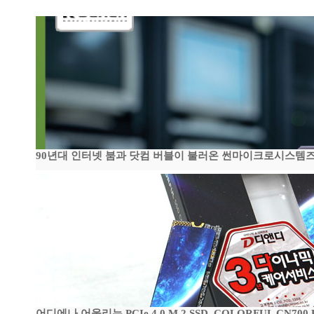
90년대 인터넷 붐과 닷컴 버블이 불러온 썬마이크로시스템즈 전성
어디에나 어울리는 PCIe 4.0 M.2 SSD, COLORFUL CN700