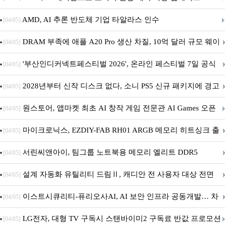
AMD, AI 추론 반도체 기업 타알라스 인수
[04/05]
DRAM 부족에 애플 A20 Pro 생산 차질, 10억 달러 규모 웨이
[04/05]
퍼 대기
'부산인디커넥트페스티벌 2026', 온라인 페스티벌 7일 공식
[04/05]
개막... 22일간 진행
2028년부터 신작 디스크 없다, 소니 PS5 신규 패키지에 경고
[04/05]
문 추가
원스토어, 앱마켓 최초 AI 창작 게임 전문관 AI Games 오픈
[04/05]
마이크로닉스, EZDIY-FAB RH01 ARGB 메모리 히트싱크 출
[04/05]
시
서린씨앤아이, 팀그룹 노트북용 메모리 엘리트 DDR5
[04/05]
5600MHz 16GB 출시
설계 자동화 유틸리티 드림Ⅱ, 캐디안 전 사용자 대상 전면
[04/05]
무상 배포
이스트시큐리티-퓨리오사AI, AI 보안 인프라 공동개발… 차
[04/05]
세대 AI 보안 플랫폼 구축
LG전자, 대형 TV 구독시 스탠바이미2 구독료 반값 프로모션
[04/05]