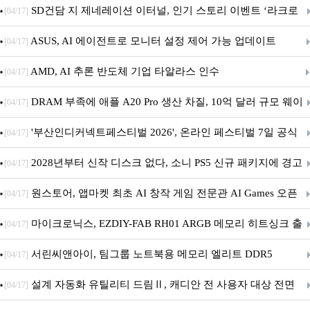
던전 13’ 참가!
SD건담 지 제네레이션 이터널, 인기 스토리 이벤트 ‘라크로
[04/17]
아의 용사’ 재개최 및 풍성한 기념 이벤트 실시!
ASUS, AI 에이전트로 모니터 설정 제어 가능 업데이트
[04/17]
AMD, AI 추론 반도체 기업 타알라스 인수
[04/17]
DRAM 부족에 애플 A20 Pro 생산 차질, 10억 달러 규모 웨이
[04/17]
퍼 대기
'부산인디커넥트페스티벌 2026', 온라인 페스티벌 7일 공식
[04/17]
개막... 22일간 진행
2028년부터 신작 디스크 없다, 소니 PS5 신규 패키지에 경고
[04/17]
문 추가
원스토어, 앱마켓 최초 AI 창작 게임 전문관 AI Games 오픈
[04/17]
마이크로닉스, EZDIY-FAB RH01 ARGB 메모리 히트싱크 출
[04/17]
시
서린씨앤아이, 팀그룹 노트북용 메모리 엘리트 DDR5
[04/17]
5600MHz 16GB 출시
설계 자동화 유틸리티 드림Ⅱ, 캐디안 전 사용자 대상 전면
[04/17]