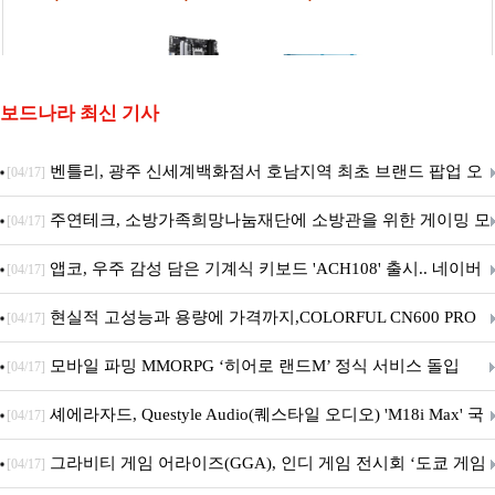
보드나라 최신 기사
벤틀리, 광주 신세계백화점서 호남지역 최초 브랜드 팝업 오
[04/17]
픈
주연테크, 소방가족희망나눔재단에 소방관을 위한 게이밍 모
[04/17]
니터·스마트 펫 침대 기부
앱코, 우주 감성 담은 기계식 키보드 'ACH108' 출시.. 네이버
[04/17]
브랜드데이 기획전 진행
현실적 고성능과 용량에 가격까지,COLORFUL CN600 PRO
[04/17]
M.2 NVMe 디앤디컴 1TB
모바일 파밍 MMORPG ‘히어로 랜드M’ 정식 서비스 돌입
[04/17]
셰에라자드, Questyle Audio(퀘스타일 오디오) 'M18i Max' 국
[04/17]
내 정식 출시
그라비티 게임 어라이즈(GGA), 인디 게임 전시회 ‘도쿄 게임
[04/17]