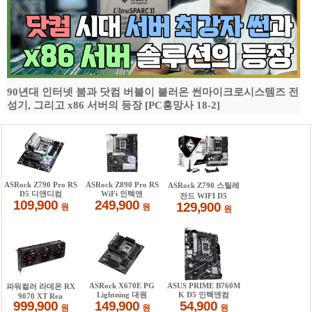
90년대 인터넷 붐과 닷컴 버블이 불러온 썬마이크로시스템즈 전
성기, 그리고 x86 서버의 등장 [PC흥망사 18-2]