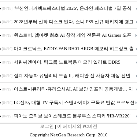
퍼 대기
'부산인디커넥트페스티벌 2026', 온라인 페스티벌 7일 공식
[04/19]
개막... 22일간 진행
2028년부터 신작 디스크 없다, 소니 PS5 신규 패키지에 경고
[04/19]
문 추가
원스토어, 앱마켓 최초 AI 창작 게임 전문관 AI Games 오픈
[04/19]
마이크로닉스, EZDIY-FAB RH01 ARGB 메모리 히트싱크 출
[04/19]
시
서린씨앤아이, 팀그룹 노트북용 메모리 엘리트 DDR5
[04/19]
5600MHz 16GB 출시
설계 자동화 유틸리티 드림Ⅱ, 캐디안 전 사용자 대상 전면
[04/19]
무상 배포
이스트시큐리티-퓨리오사AI, AI 보안 인프라 공동개발… 차
[04/19]
세대 AI 보안 플랫폼 구축
LG전자, 대형 TV 구독시 스탠바이미2 구독료 반값 프로모션
[04/19]
피아노 모티브 보이스레코드 블루투스 스피커 'HR-VR220'
[04/19]
로그인
|
이 페이지의 PC버전
출시
Copyright NexGen Research Corp. 2010