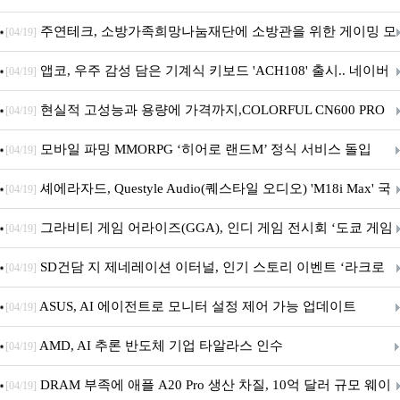
픈
주연테크, 소방가족희망나눔재단에 소방관을 위한 게이밍 모
[04/19]
니터·스마트 펫 침대 기부
앱코, 우주 감성 담은 기계식 키보드 'ACH108' 출시.. 네이버
[04/19]
브랜드데이 기획전 진행
현실적 고성능과 용량에 가격까지,COLORFUL CN600 PRO
[04/19]
M.2 NVMe 디앤디컴 1TB
모바일 파밍 MMORPG ‘히어로 랜드M’ 정식 서비스 돌입
[04/19]
셰에라자드, Questyle Audio(퀘스타일 오디오) 'M18i Max' 국
[04/19]
내 정식 출시
그라비티 게임 어라이즈(GGA), 인디 게임 전시회 ‘도쿄 게임
[04/19]
던전 13’ 참가!
SD건담 지 제네레이션 이터널, 인기 스토리 이벤트 ‘라크로
[04/19]
아의 용사’ 재개최 및 풍성한 기념 이벤트 실시!
ASUS, AI 에이전트로 모니터 설정 제어 가능 업데이트
[04/19]
AMD, AI 추론 반도체 기업 타알라스 인수
[04/19]
DRAM 부족에 애플 A20 Pro 생산 차질, 10억 달러 규모 웨이
[04/19]