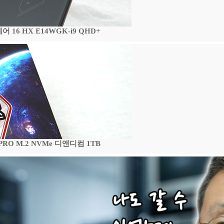
16 HX E14WGK-i9 QHD+
 PRO M.2 NVMe 디앤디컴 1TB