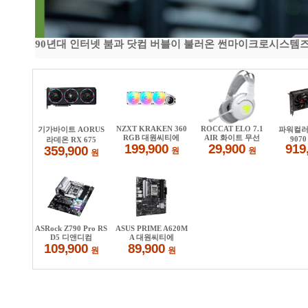
90년대 인터넷 붐과 닷컴 버블이 불러온 썬마이크로시스템즈 전성