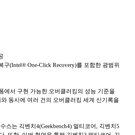
공
l® One-Click Recovery)를 포함한 광범위
랫폼에서 구현 가능한 오버클러킹의 성능 기준을
출시와 동시에 여러 건의 오버클러킹 세계 신기록을
스는 긱벤치4(Geekbench4) 멀티코어, 긱벤치5
웠다. 또한, 이번 협업을 통해 긱벤치3 멀티코어, 긱