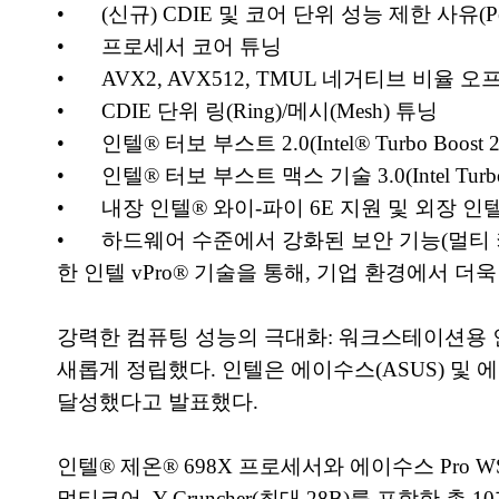
•
(신규) CDIE 및 코어 단위 성능 제한 사유(Perfo
•
프로세서 코어 튜닝
•
AVX2, AVX512, TMUL 네거티브 비율 오프셋(Ne
•
CDIE 단위 링(Ring)/메시(Mesh) 튜닝
•
인텔® 터보 부스트 2.0(Intel® Turbo Boost
•
인텔® 터보 부스트 맥스 기술 3.0(Intel Turbo B
•
내장 인텔® 와이-파이 6E 지원 및 외장 
•
하드웨어 수준에서 강화된 보안 기능(멀티 키 메모
한 인텔 vPro® 기술을 통해, 기업 환경에서 
강력한 컴퓨팅 성능의 극대화: 워크스테이션용 
새롭게 정립했다. 인텔은 에이수스(ASUS) 및
달성했다고 발표했다.
인텔® 제온® 698X 프로세서와 에이수스 Pro WS
멀티코어, Y-Cruncher(최대 28B)를 포함한