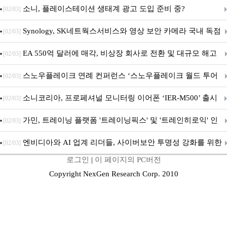
차 서비스 종료
소니, 플레이스테이션 생태계 광고 도입 준비 중?
[02/03]
Synology, SK네트웍스서비스와 영상 보안 카메라 국내 독점
[02/03]
판매 파트너십 체결
EA 550억 달러에 매각, 비상장 회사로 전환 및 대규모 해고
[02/03]
전망
스노우플레이크 연례 컨퍼런스 ‘스노우플레이크 월드 투어
[02/03]
서울’ 개최
소니코리아, 프로페셔널 모니터링 이어폰 ‘IER-M500’ 출시
[02/03]
가민, 트레이닝 플랫폼 '트레이닝픽스' 및 '트레인히로익' 인
[02/03]
수로 선수와 코치에 맞춤형 훈련 지원 확대
엔비디아와 AI 업계 리더들, 사이버보안 투명성 강화를 위한
[02/03]
로그인
|
이 페이지의 PC버전
SAFE 가이드라인 제안
Copyright NexGen Research Corp. 2010