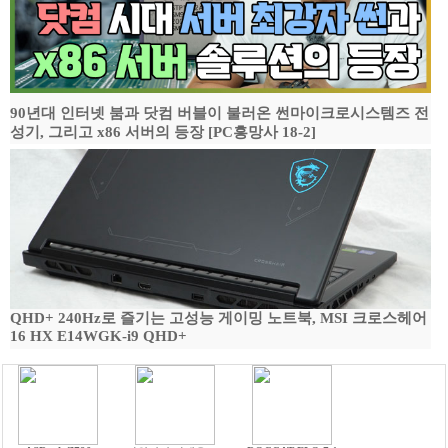
90년대 인터넷 붐과 닷컴 버블이 불러온 썬마이크로시스템즈 전
성기, 그리고 x86 서버의 등장 [PC흥망사 18-2]
QHD+ 240Hz로 즐기는 고성능 게이밍 노트북, MSI 크로스헤어
16 HX E14WGK-i9 QHD+