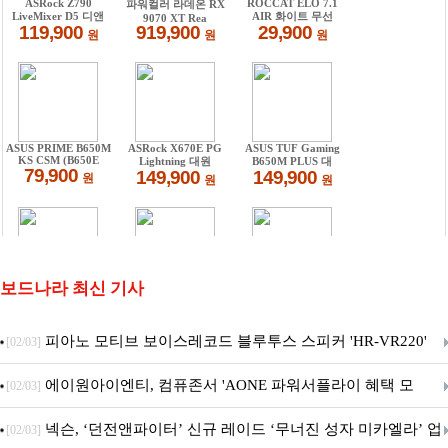
보드나라 최신 기사
피아노 모티브 보이스레코드 블루투스 스피커 'HR-VR220'
[02/03]
출시
에이원아이엔티, 컴퓨존서 'AONE 파워서플라이 혜택 모
[02/03]
음.ZIP' 이벤트 진행
넥슨, ‘던전앤파이터’ 신규 레이드 ‘무너진 성자 미카엘라’ 업
[02/03]