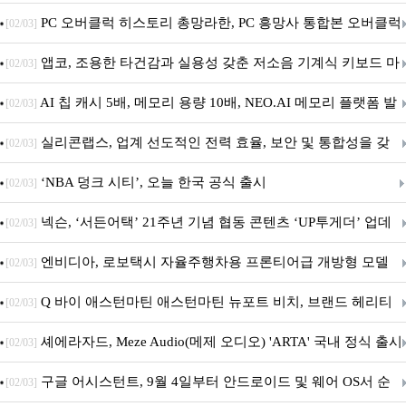
데이트!
PC 오버클럭 히스토리 총망라한, PC 흥망사 통합본 오버클럭
[02/03]
특집(1-4편)
앱코, 조용한 타건감과 실용성 갖춘 저소음 기계식 키보드 마
[02/03]
우스 세트 'KM580' 출시
AI 칩 캐시 5배, 메모리 용량 10배, NEO.AI 메모리 플랫폼 발
[02/03]
표
실리콘랩스, 업계 선도적인 전력 효율, 보안 및 통합성을 갖
[02/03]
춘 초저전력 블루투스 LE SoC ‘BG2B’ 공개
‘NBA 덩크 시티’, 오늘 한국 공식 출시
[02/03]
넥슨, ‘서든어택’ 21주년 기념 협동 콘텐츠 ‘UP투게더’ 업데
[02/03]
이트
엔비디아, 로보택시 자율주행차용 프론티어급 개방형 모델
[02/03]
‘알파마요 2 슈퍼’ 상업적 이용 가능
Q 바이 애스턴마틴 애스턴마틴 뉴포트 비치, 브랜드 헤리티
[02/03]
지 담은 ‘헤리티지 에디션 컬렉션’ 공개
셰에라자드, Meze Audio(메제 오디오) 'ARTA' 국내 정식 출시
[02/03]
구글 어시스턴트, 9월 4일부터 안드로이드 및 웨어 OS서 순
[02/03]