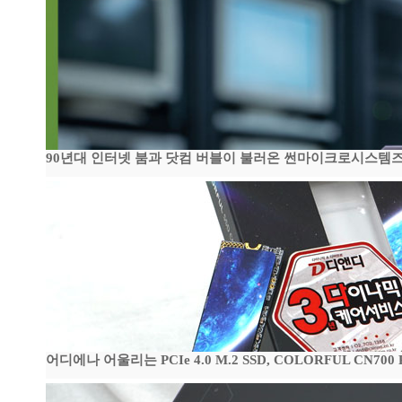
90년대 인터넷 붐과 닷컴 버블이 불러온 썬마이크로시스템즈 전성
어디에나 어울리는 PCIe 4.0 M.2 SSD, COLORFUL CN700