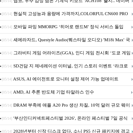
니터·스마트 펫 침대 기부
앱코, 우주 감성 담은 기계식 키보드 'ACH108' 출시.. 네이버
[05/14]
브랜드데이 기획전 진행
현실적 고성능과 용량에 가격까지,COLORFUL CN600 PRO
[05/14]
M.2 NVMe 디앤디컴 1TB
모바일 파밍 MMORPG ‘히어로 랜드M’ 정식 서비스 돌입
[05/14]
셰에라자드, Questyle Audio(퀘스타일 오디오) 'M18i Max' 국
[05/14]
내 정식 출시
그라비티 게임 어라이즈(GGA), 인디 게임 전시회 ‘도쿄 게임
[05/14]
던전 13’ 참가!
SD건담 지 제네레이션 이터널, 인기 스토리 이벤트 ‘라크로
[05/14]
아의 용사’ 재개최 및 풍성한 기념 이벤트 실시!
ASUS, AI 에이전트로 모니터 설정 제어 가능 업데이트
[05/14]
AMD, AI 추론 반도체 기업 타알라스 인수
[05/14]
DRAM 부족에 애플 A20 Pro 생산 차질, 10억 달러 규모 웨이
[05/14]
퍼 대기
'부산인디커넥트페스티벌 2026', 온라인 페스티벌 7일 공식
[05/14]
개막... 22일간 진행
2028년부터 신작 디스크 없다, 소니 PS5 신규 패키지에 경고
[05/14]