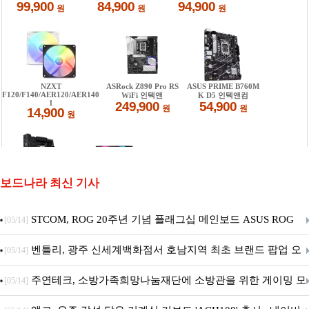
보드나라 최신 기사
STCOM, ROG 20주년 기념 플래그십 메인보드 ASUS ROG
[05/14]
Crosshair X870E EDITION 20 국내 출시 예정
벤틀리, 광주 신세계백화점서 호남지역 최초 브랜드 팝업 오
[05/14]
픈
주연테크, 소방가족희망나눔재단에 소방관을 위한 게이밍 모
[05/14]