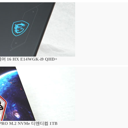
16 HX E14WGK-i9 QHD+
 PRO M.2 NVMe 디앤디컴 1TB