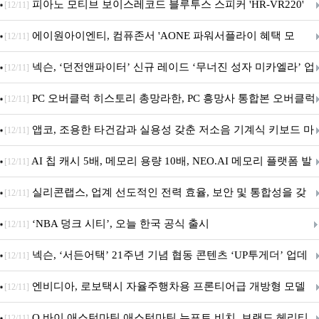
피아노 모티브 보이스레코드 블루투스 스피커 'HR-VR220'
[12/11]
출시
에이원아이엔티, 컴퓨존서 'AONE 파워서플라이 혜택 모
[12/11]
음.ZIP' 이벤트 진행
넥슨, ‘던전앤파이터’ 신규 레이드 ‘무너진 성자 미카엘라’ 업
[12/11]
데이트!
PC 오버클럭 히스토리 총망라한, PC 흥망사 통합본 오버클럭
[12/11]
특집(1-4편)
앱코, 조용한 타건감과 실용성 갖춘 저소음 기계식 키보드 마
[12/11]
우스 세트 'KM580' 출시
AI 칩 캐시 5배, 메모리 용량 10배, NEO.AI 메모리 플랫폼 발
[12/11]
표
실리콘랩스, 업계 선도적인 전력 효율, 보안 및 통합성을 갖
[12/11]
춘 초저전력 블루투스 LE SoC ‘BG2B’ 공개
‘NBA 덩크 시티’, 오늘 한국 공식 출시
[12/11]
넥슨, ‘서든어택’ 21주년 기념 협동 콘텐츠 ‘UP투게더’ 업데
[12/11]
이트
엔비디아, 로보택시 자율주행차용 프론티어급 개방형 모델
[12/11]
‘알파마요 2 슈퍼’ 상업적 이용 가능
Q 바이 애스턴마틴 애스턴마틴 뉴포트 비치, 브랜드 헤리티
[12/11]