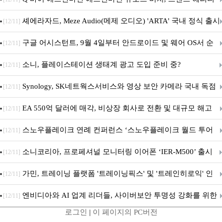
지 담은 ‘헤리티지 에디션 컬렉션’ 공개
셰에라자드, Meze Audio(메제 오디오) 'ARTA' 국내 정식 출시
[12/11]
구글 어시스턴트, 9월 4일부터 안드로이드 및 웨어 OS서 순
[12/11]
차 서비스 종료
소니, 플레이스테이션 생태계 광고 도입 준비 중?
[12/11]
Synology, SK네트웍스서비스와 영상 보안 카메라 국내 독점
[12/11]
판매 파트너십 체결
EA 550억 달러에 매각, 비상장 회사로 전환 및 대규모 해고
[12/11]
전망
스노우플레이크 연례 컨퍼런스 ‘스노우플레이크 월드 투어
[12/11]
서울’ 개최
소니코리아, 프로페셔널 모니터링 이어폰 ‘IER-M500’ 출시
[12/11]
가민, 트레이닝 플랫폼 '트레이닝픽스' 및 '트레인히로익' 인
[12/11]
수로 선수와 코치에 맞춤형 훈련 지원 확대
엔비디아와 AI 업계 리더들, 사이버보안 투명성 강화를 위한
[12/11]
로그인
|
이 페이지의 PC버전
SAFE 가이드라인 제안