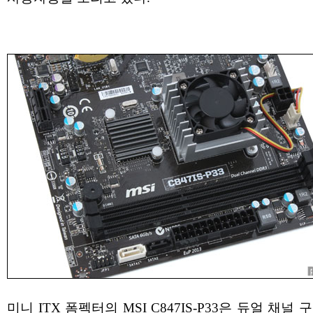
미니 ITX 폼펙터의 MSI C847IS-P33은 듀얼 채널 