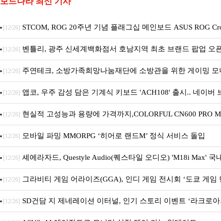
보드나라 최신 기사
STCOM, ROG 20주년 기념 플래그십 메인보드 ASUS ROG Cros
[12/26]
X870E EDITION 20 국내 출시 예정
벤틀리, 광주 신세계백화점서 호남지역 최초 브랜드 팝업 오
[12/26]
주연테크, 소방가족희망나눔재단에 소방관을 위한 게이밍 모
[12/26]
트 펫 침대 기부
앱코, 우주 감성 담은 기계식 키보드 'ACH108' 출시.. 네이
[12/26]
기획전 진행
현실적 고성능과 용량에 가격까지,COLORFUL CN600 PRO M.
[12/26]
디앤디컴 1TB
모바일 파밍 MMORPG ‘히어로 랜드M’ 정식 서비스 돌입
[12/26]
셰에라자드, Questyle Audio(퀘스타일 오디오) 'M18i Max' 
[12/26]
시
그라비티 게임 어라이즈(GGA), 인디 게임 전시회 ‘도쿄 게임 던
[12/26]
참가!
SD건담 지 제네레이션 이터널, 인기 스토리 이벤트 ‘라크로아
[12/26]