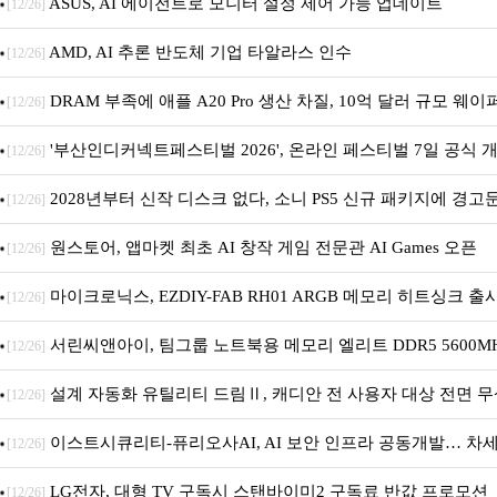
재개최 및 풍성한 기념 이벤트 실시!
ASUS, AI 에이전트로 모니터 설정 제어 가능 업데이트
[12/26]
AMD, AI 추론 반도체 기업 타알라스 인수
[12/26]
DRAM 부족에 애플 A20 Pro 생산 차질, 10억 달러 규모 웨이
[12/26]
'부산인디커넥트페스티벌 2026', 온라인 페스티벌 7일 공식 개막.
[12/26]
간 진행
2028년부터 신작 디스크 없다, 소니 PS5 신규 패키지에 경고
[12/26]
원스토어, 앱마켓 최초 AI 창작 게임 전문관 AI Games 오픈
[12/26]
마이크로닉스, EZDIY-FAB RH01 ARGB 메모리 히트싱크 출
[12/26]
서린씨앤아이, 팀그룹 노트북용 메모리 엘리트 DDR5 5600MHz
[12/26]
출시
설계 자동화 유틸리티 드림Ⅱ, 캐디안 전 사용자 대상 전면 무
[12/26]
이스트시큐리티-퓨리오사AI, AI 보안 인프라 공동개발… 차세대
[12/26]
안 플랫폼 구축
LG전자, 대형 TV 구독시 스탠바이미2 구독료 반값 프로모션
[12/26]