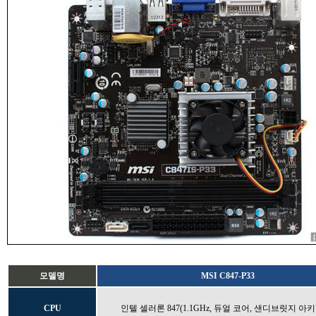
모델명
MSI C847-P33
CPU
인텔 셀러론 847(1.1GHz, 듀얼 코어, 샌디브릿지 아