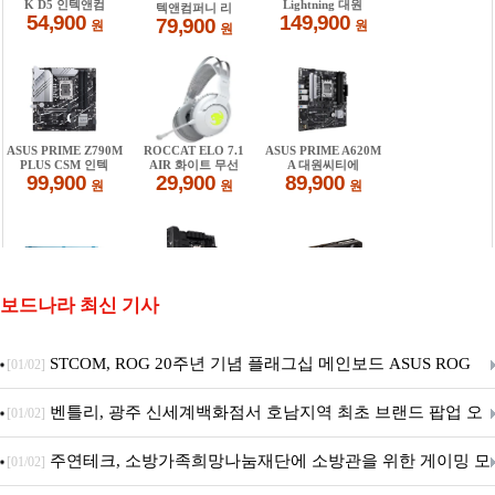
보드나라 최신 기사
STCOM, ROG 20주년 기념 플래그십 메인보드 ASUS ROG
[01/02]
Crosshair X870E EDITION 20 국내 출시 예정
벤틀리, 광주 신세계백화점서 호남지역 최초 브랜드 팝업 오
[01/02]
픈
주연테크, 소방가족희망나눔재단에 소방관을 위한 게이밍 모
[01/02]