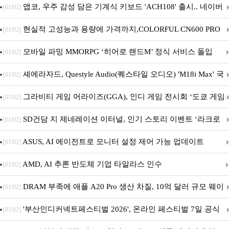
니터·스마트 펫 침대 기부
앱코, 우주 감성 담은 기계식 키보드 'ACH108' 출시.. 네이버
[01/02]
브랜드데이 기획전 진행
현실적 고성능과 용량에 가격까지,COLORFUL CN600 PRO
[01/02]
M.2 NVMe 디앤디컴 1TB
모바일 파밍 MMORPG ‘히어로 랜드M’ 정식 서비스 돌입
[01/02]
셰에라자드, Questyle Audio(퀘스타일 오디오) 'M18i Max' 국
[01/02]
내 정식 출시
그라비티 게임 어라이즈(GGA), 인디 게임 전시회 ‘도쿄 게임
[01/02]
던전 13’ 참가!
SD건담 지 제네레이션 이터널, 인기 스토리 이벤트 ‘라크로
[01/02]
아의 용사’ 재개최 및 풍성한 기념 이벤트 실시!
ASUS, AI 에이전트로 모니터 설정 제어 가능 업데이트
[01/02]
AMD, AI 추론 반도체 기업 타알라스 인수
[01/02]
DRAM 부족에 애플 A20 Pro 생산 차질, 10억 달러 규모 웨이
[01/02]
퍼 대기
'부산인디커넥트페스티벌 2026', 온라인 페스티벌 7일 공식
[01/02]